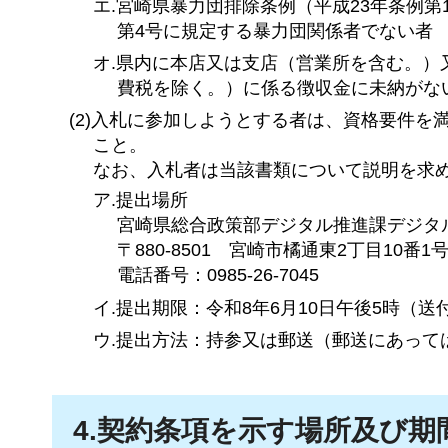
エ.宮崎県暴力団排除条例（平成23年条例第
第4号に規定する暴力団関係者でない者
オ.県内に本店又は支店（営業所を含む。
費税を除く。）に係る徴収金に未納がな
(2)入札に参加しようとする者は、資格要件
こと。
なお、入札者は当該書類について説明を求
ア.提出場所
宮崎県総合政策部デジタル推進課デジタ
〒880-8501
宮崎市橘通東2丁目10番1
電話番号：0985-26-7045
イ.提出期限：令和8年6月10日午後5時（
ウ.提出方法：持参又は郵送（郵送にあって
4.契約条項を示す場所及び期