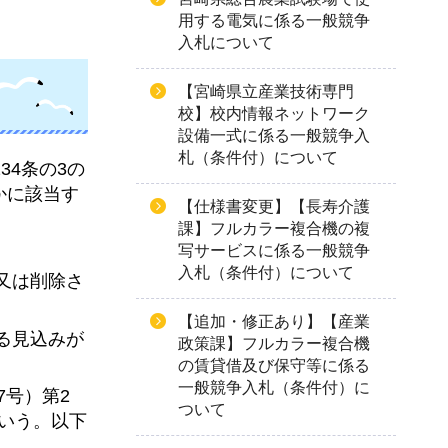
用する電気に係る一般競争
入札について
【宮崎県立産業技術専門
校】校内情報ネットワーク
設備一式に係る一般競争入
札（条件付）について
34条の3の
かに該当す
【仕様書変更】【長寿介護
課】フルカラー複合機の複
写サービスに係る一般競争
入札（条件付）について
又は削除さ
【追加・修正あり】【産業
る見込みが
政策課】フルカラー複合機
の賃貸借及び保守等に係る
一般競争入札（条件付）に
7号）第2
ついて
いう。以下