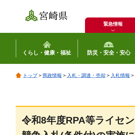
宮崎県
緊急情報
くらし・健康・福祉
防災・安全・安心
トップ
>
県政情報
>
入札・調達・売却
>
入札情報
>
令和8年度RPA等ライセ