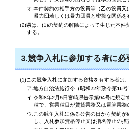
オ.本件契約の相手方の役員等（乙の役員
暴力団若しくは暴力団員と密接な関係を
(2)県は、(1)の契約の解除によって生じた
する。
3.競争入札に参加する者に必
(1)この競争入札に参加する資格を有する者
ア.地方自治法施行令（昭和22年政令第16号
イ.
令和8年2月5日宮崎県告示第94号
に規定
種で、営業種目が賃貸業務又は電算業務
ウ.この競争入札に係る公告の日から契約
し、入札参加資格停止又は指名停止の措