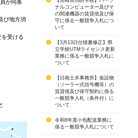
【宮崎県消防学校】パーソ
役員が同条
ナルコンピューター及びそ
の関連機器の賃貸借及び保
及び地方消
守に係る一般競争入札につ
いて
査を受ける
【3月13日仕様書修正】県
立学校UTMライセンス更新
業務に係る一般競争入札に
ついて
【日南土木事務所】仮設物
（ソーラー式信号機等）の
賃貸借及び保守契約に係る
一般競争入札（条件付）に
と
ついて
令和8年度小包配送業務に
係る一般競争入札について