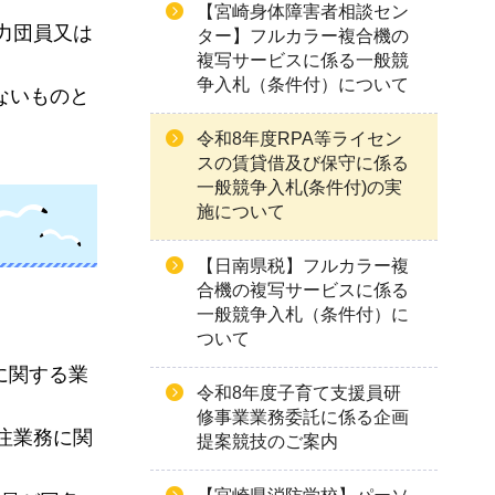
【宮崎身体障害者相談セン
力団員又は
ター】フルカラー複合機の
複写サービスに係る一般競
争入札（条件付）について
ないものと
令和8年度RPA等ライセン
スの賃貸借及び保守に係る
一般競争入札(条件付)の実
施について
【日南県税】フルカラー複
合機の複写サービスに係る
一般競争入札（条件付）に
ついて
に関する業
令和8年度子育て支援員研
修事業業務委託に係る企画
注業務に関
提案競技のご案内