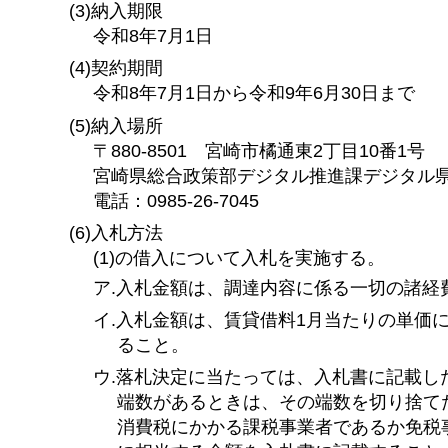
(3)納入期限
令和8年7月1日
(4)契約期間
令和8年7月1日から令和9年6月30日まで
(5)納入場所
〒880-8501
宮崎市
橘通東2丁目10番1号
宮崎県総合政策部デジタル推進課デジタル
電話：0985-26-7045
(6)入札方法
(1)の借入について入札を実施する。
ア.入札金額は、調達内容に係る一切の諸経
イ.入札金額は、賃貸借料1月当たりの単価
ること。
ウ.落札決定に当たっては、入札書に記載した
端数があるときは、その端数を切り捨て
消費税にかかる課税事業者であるか免税事