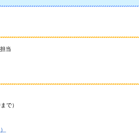
担当
時まで）
B）