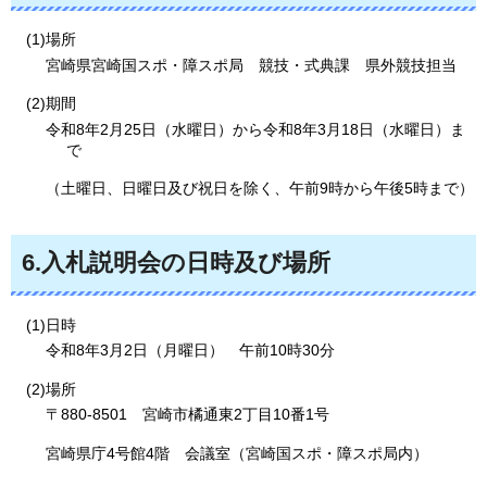
(1)場所
宮崎県宮崎国スポ・障スポ局
競
技・式典課
県
外競技担当
(2)期間
令和8年2月25日（水曜日）から令和8年3月18日（水曜日）ま
で
（土曜日、日曜日及び祝日を除く、午前9時から午後5時まで）
6.入札説明会の日時及び場所
(1)日時
令和8年3月2日（月曜日）
午
前10時30分
(2)場所
〒880-8501
宮
崎市橘通東2丁目10番1号
宮崎県庁4号館4階
会
議室（宮崎国スポ・障スポ局内）