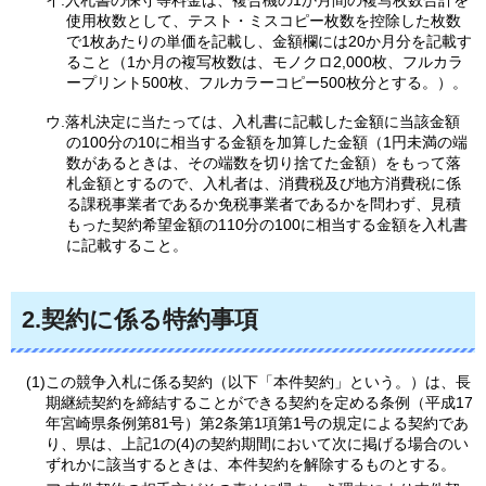
イ.入札書の保守等料金は、複合機の1か月間の複写枚数合計を
使用枚数として、テスト・ミスコピー枚数を控除した枚数
で1枚あたりの単価を記載し、金額欄には20か月分を記載す
ること（1か月の複写枚数は、モノクロ2,000枚、フルカラ
ープリント500枚、フルカラーコピー500枚分とする。）。
ウ.落札決定に当たっては、入札書に記載した金額に当該金額
の100分の10に相当する金額を加算した金額（1円未満の端
数があるときは、その端数を切り捨てた金額）をもって落
札金額とするので、入札者は、消費税及び地方消費税に係
る課税事業者であるか免税事業者であるかを問わず、見積
もった契約希望金額の110分の100に相当する金額を入札書
に記載すること。
2.契約に係る特約事項
(1)この競争入札に係る契約（以下「本件契約」という。）は、長
期継続契約を締結することができる契約を定める条例（平成17
年宮崎県条例第81号）第2条第1項第1号の規定による契約であ
り、県は、上記1の(4)の契約期間において次に掲げる場合のい
ずれかに該当するときは、本件契約を解除するものとする。