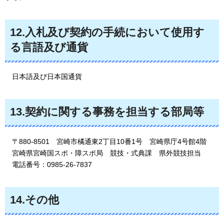
12.入札及び契約の手続において使用す
る言語及び通貨
日本語
及び日本国通貨
13.契約に関する事務を担当する部局等
〒
880-8501
宮崎市
橘通東2丁目10番1号
宮崎県
庁4号館4階
宮崎県
宮崎国スポ・障スポ局
競
技・式典課
県
外競技担当
電話番号
：0985-26-7837
14.その他