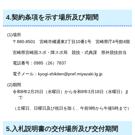
4.契約条項を示す場所及び期間
(1)場所
〒880-8501
宮
崎市橘通東2丁目10番1号
宮
崎県庁4号館4階
宮崎県宮崎国スポ・障スポ局
競
技・式典課
県
外競技担当
電話番号：0985（26）7837
電子メール：kyogi-shikiten@pref.miyazaki.lg.jp
(2)期間
令和8年2月25日（水曜日）から令和8年3月18日（水曜日）ま
で
（土曜日、日曜日及び祝日を除く、午前9時から午後5時まで）
5.入札説明書の交付場所及び交付期間