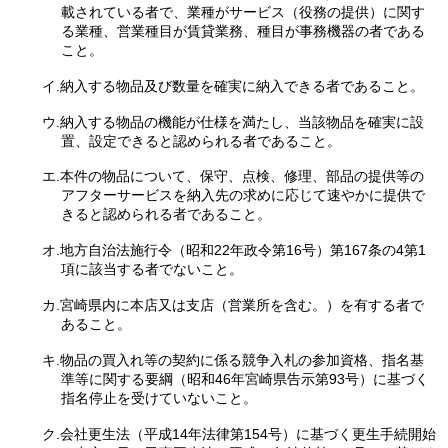
載されている者で、業種がサービス（役務の提供）に関す
る業種、営業種目が賃貸業務、種目が事務機器の者である
こと。
イ.納入する物品及び数量を確実に納入できる者であること。
ウ.納入する物品の機能が仕様を満たし、当該物品を確実に設
置、設定できると認められる者であること。
エ.本件の物品について、保守、点検、修理、部品の提供等の
アフターサービスを納入先の求めに応じて速やかに提供で
きると認められる者であること。
オ.地方自治法施行令（昭和22年政令第16号）第167条の4第1
項に該当する者でないこと。
カ.宮崎県内に本店又は支店（営業所を含む。）を有する者で
あること。
キ.物品の買入れ等の契約に係る競争入札の参加資格、指名基
準等に関する要綱（昭和46年宮崎県告示第93号）に基づく
指名停止を受けていないこと。
ク.会社更生法（平成14年法律第154号）に基づく更生手続開始