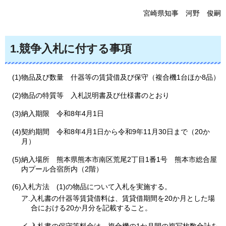
宮崎県知事
河
野
俊
嗣
1.競争入札に付する事項
(1)物品及び数量
什
器等の賃貸借及び保守（複合機1台ほか8品）
(2)物品の特質等
入
札説明書及び仕様書のとおり
(3)納入期限
令
和8年4月1日
(4)契約期間
令
和8年4月1日から令和9年11月30日まで（20か
月）
(5)納入場所
熊
本県熊本市南区荒尾2丁目1番1号
熊
本市総合屋
内プール合宿所内（2階）
(6)入札方法
(
1)の物品について入札を実施する。
ア.入札書の什器等賃貸借料は、賃貸借期間を20か月とした場
合における20か月分を記載すること。