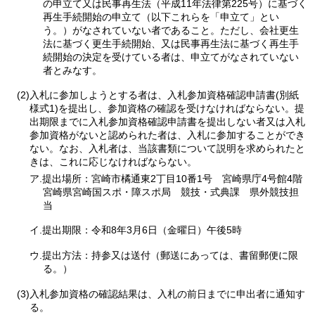
の申立て又は民事再生法（平成11年法律第225号）に基づく
再生手続開始の申立て（以下これらを「申立て」とい
う。）がなされていない者であること。ただし、会社更生
法に基づく更生手続開始、又は民事再生法に基づく再生手
続開始の決定を受けている者は、申立てがなされていない
者とみなす。
(2)入札に参加しようとする者は、入札参加資格確認申請書(別紙
様式1)を提出し、参加資格の確認を受けなければならない。提
出期限までに入札参加資格確認申請書を提出しない者又は入札
参加資格がないと認められた者は、入札に参加することができ
ない。なお、入札者は、当該書類について説明を求められたと
きは、これに応じなければならない。
ア.提出場所：宮崎市橘通東2丁目10番1号
宮
崎県庁4号館4階
宮崎県宮崎国スポ・障スポ局
競
技・式典課
県
外競技担
当
イ.提出期限：令和8年3月6日（金曜日）午後5時
ウ.提出方法：持参又は送付（郵送にあっては、書留郵便に限
る。）
(3)入札参加資格の確認結果は、入札の前日までに申出者に通知す
る。