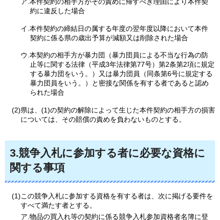
ア.本件契約の相手方がその責めに帰すべき理由により本件契
約に違反した場合
イ.本件契約の締結日の属する年度の翌年度以降において本件
契約に係る県の歳出予算が減額又は削除された場合
ウ.本契約の相手方が暴力団（暴力団員による不当な行為の防
止等に関する法律（平成3年法律第77号）第2条第2項に規定
する暴力団をいう。）又は暴力団員（同条第6号に規定する
暴力団員をいう。）と密接な関係を有する者であると認め
られた場合
(2)県は、(1)の契約の解除によって生じた本件契約の相手方の損害
については、その賠償の責めを負わないものとする。
3.競争入札に参加する者に必要な資格に
関する事項
(1)この競争入札に参加する資格を有する者は、次に掲げる要件を
すべて満たす者とする。
ア.物品の買入れ等の契約に係る競争入札参加資格者名簿に登