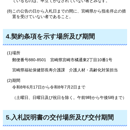
ているものは、申立てがなされていない者とみなす。
(8)この公告の日から入札日までの間に、宮崎県から指名停止の措
置を受けていない者であること。
4.契約条項を示す場所及び期間
(1)場所
郵便番号880-8501
宮
崎県宮崎市橘通東2丁目10番1号
宮崎県福祉保健部長寿介護課
介
護人材・高齢化対策担当
(2)期間
令和8年6月17日から令和8年7月2日まで
（土曜日、日曜日及び祝日を除く。午前9時から午後5時まで）
5.入札説明書の交付場所及び交付期間