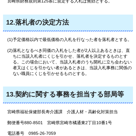
宮
崎県財務規則第125条に規定する入札は無効とする。
12.落札者の決定方法
(1)予定価格以内で最低価格の入札を行なった者を落札者とする。
(2)落札となるべき同価の入札をした者が2人以上あるときは、直
ちに当該入札者にくじを引かせ、落札者を決定するものとす
る。この場合において、当該入札者のうち開札に立ち会わない
者又はくじを引かない者があるときは、当該入札事務に関係の
ない職員にくじを引かせるものとする。
13.契約に関する事務を担当する部局等
宮崎県福祉保健部長寿介護課
介
護人材・高齢化対策担当
郵便番号880-8501
宮
崎県宮崎市橘通東2丁目10番1号
電話番号
0
985-26-7059