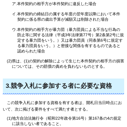
ア.
本件契約の相手方が本件契約に違反した場合
イ.
本件契約の締結日の属する年度の翌年度以降において本件
契約に係る県の歳出予算が減額又は削除された場合
ウ.本件契約の相手方が暴力団（暴力団員による不当な行為の
防止等に関する法律（平成3年法律第77号）第2条第2号に規
定する暴力団をいう。）又は暴力団員（同条第6号に規定す
る暴力団員をいう。）と密接な関係を有するものであると
認められた場合
(2)県は、(1)の契約の解除によって生じた本件契約の相手方の損害
については、その賠償の責めを負わないものとする。
3.競争入札に参加する者に必要な資格
こ
の競争入札に参加する資格を有する者は、開札日当日時点にお
いて、次に掲げる要件をすべて満たす者とする。
(1)地方自治法施行令（昭和22年政令第16号）第167条の4の規定
に該当しない者であること。