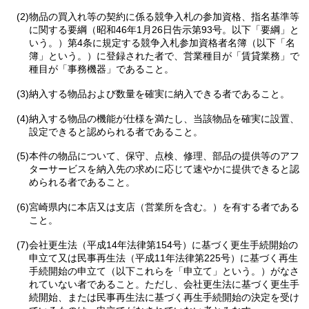
(2)物品の買入れ等の契約に係る競争入札の参加資格、指名基準等
に関する要綱（昭和46年1月26日告示第93号。以下「要綱」と
いう。）第4条に規定する競争入札参加資格者名簿（以下「名
簿」という。）に登録された者で、営業種目が「賃貸業務」で
種目が「事務機器」であること。
(3)納入する物品および数量を確実に納入できる者であること。
(4)納入する物品の機能が仕様を満たし、当該物品を確実に設置、
設定できると認められる者であること。
(5)本件の物品について、保守、点検、修理、部品の提供等のアフ
ターサービスを納入先の求めに応じて速やかに提供できると認
められる者であること。
(6)宮崎県内に本店又は支店（営業所を含む。）を有する者である
こと。
(7)会社更生法（平成14年法律第154号）に基づく更生手続開始の
申立て又は民事再生法（平成11年法律第225号）に基づく再生
手続開始の申立て（以下これらを「申立て」という。）がなさ
れていない者であること。ただし、会社更生法に基づく更生手
続開始、または民事再生法に基づく再生手続開始の決定を受け