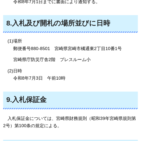
令
和8年7月1日までに書面により通知する。
8.入札及び開札の場所並びに日時
(1)場所
郵便番号880-8501
宮
崎県宮崎市橘通東2丁目10番1号
宮崎県庁防災庁舎2階
プレスルーム小
(2)日時
令和8年7月3日
午前10時
9.入札保証金
入
札保証金については、宮崎県財務規則（昭和39年宮崎県規則第
2号）第100条の規定による。