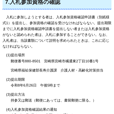
7.入札参加資格の確認
入
札に参加しようとする者は、入札参加資格確認申請書（別紙様
式1）を提出し、参加資格の確認を受けなければならない。提出期限
までに入札参加資格確認申請書を提出しない者または入札参加資格
がないと認められた者は、入札に参加することができない。なお、
入札者は、当該書類について説明を求められたときは、これに応じ
なければならない。
(1)提出場所
郵
便番号880-8501
宮
崎県宮崎市橘通東2丁目10番1号
宮
崎県福祉保健部長寿介護課
介
護人材・高齢化対策担当
(2)提出期限​​​
令和8年6月26日
午後5時まで
(3)提出方法
持参又は郵送（郵便にあっては、書留郵便に限る。）
(4)入札参加資格確認結果の通知