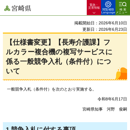
緊急・
宮崎県
災害情報
閲覧補助
検索
Language
メニュー
掲載開始日：2026年6月10日
更新日：2026年6月23日
【仕様書変更】【長寿介護課】フ
ルカラー複合機の複写サービスに
係る一般競争入札（条件付）につ
いて
一
般競争入札（条件付）を次のとおり実施する。
令和8年6月17日
宮崎県知事
河
野
俊
嗣
1.競争入札に付する事項