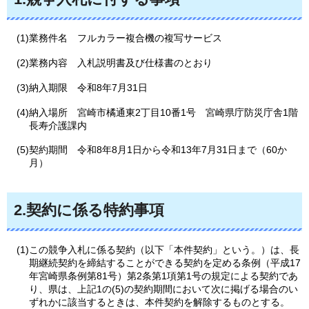
(1)業務件名
フ
ルカラー複合機の複写サービス
(2)業務内容
入
札説明書及び仕様書のとおり
(3)納入期限
令
和8年7月31日
(4)納入場所
宮
崎市橘通東2丁目10番1号
宮
崎県庁防災庁舎1階
長寿介護課内
(5)契約期間
令
和8年8月1日から令和13年7月31日まで（60か
月）
2.契約に係る特約事項
(1)この競争入札に係る契約（以下「本件契約」という。）は、長
期継続契約を締結することができる契約を定める条例（平成17
年宮崎県条例第81号）第2条第1項第1号の規定による契約であ
り、県は、上記1の(5)の契約期間において次に掲げる場合のい
ずれかに該当するときは、本件契約を解除するものとする。