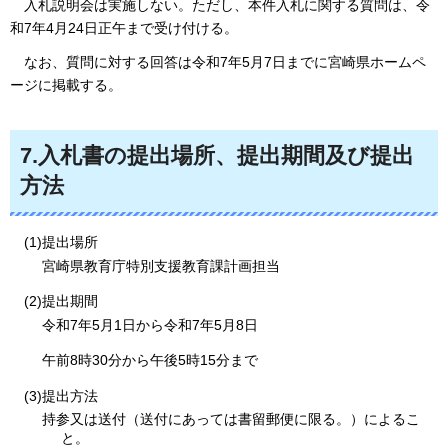
入札
説明会は実施しない。ただし、本件入札に関する質問は、令
和7年4月24日正午まで受け付ける。
なお、
質問に対する回答は令和7年5月7日までに宮崎県ホームペ
ージに掲載する。
7.
入札書の提出場所、提出期間及び提出
方法
(1)提出場所
宮崎県教育庁特別支援教育課計画担当
(2)提出期間
令和7年5月1日から令和7年5月8日
午前8時30分から午後5時15分まで
(3)提出方法
持参又は送付（送付にあっては書留郵便に限る。）によるこ
と。