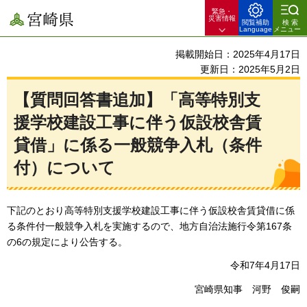
緊急・
宮崎県
災害情報
閲覧補助
検索
Language
メニュー
掲載開始日：2025年4月17日
更新日：2025年5月2日
【質問回答書追加】「高等特別支
援学校建設工事に伴う仮設校舎賃
貸借」に係る一般競争入札（条件
付）について
下記のとおり高等特別支援学校建設工事に伴う仮設校舎賃貸借に係
る条件付一般競争入札を実施するので、地方自治法施行令第167条
の6の規定により公告する。
令和7年4月17日
宮崎県知事
河
野
俊
嗣