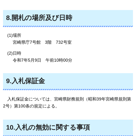
8.
開札の場所及び日時
(1)場所
宮崎県庁7号館
3
階
732
号室
(2)日時
令和7年5月9日
午
前10時00分
9.
入札保証金
入札
保証金については、宮崎県財務規則（昭和39年宮崎県規則第
2号）第100条の規定による。
10.
入札の無効に関する事項