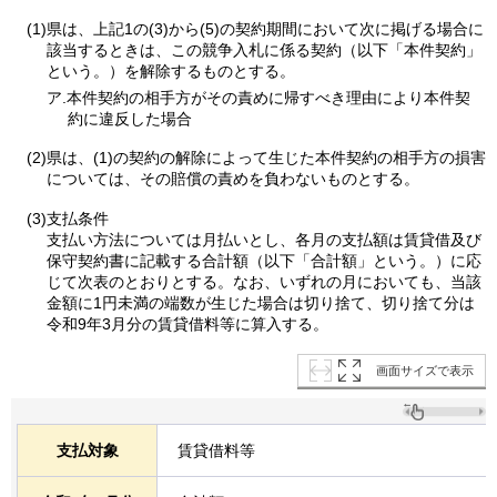
(1)県は、上記1の(3)から(5)の契約期間において次に掲げる場合に
該当するときは、この競争入札に係る契約（以下「本件契約」
という。）を解除するものとする。
ア.本件契約の相手方がその責めに帰すべき理由により本件契
約に違反した場合
(2)県は、(1)の契約の解除によって生じた本件契約の相手方の損害
については、その賠償の責めを負わないものとする。
(3)支払条件
支払い方法については月払いとし、各月の支払額は賃貸借及び
保守契約書に記載する合計額（以下「合計額」という。）に応
じて次表のとおりとする。なお、いずれの月においても、当該
金額に1円未満の端数が生じた場合は切り捨て、切り捨て分は
令和9年3月分の賃貸借料等に算入する。
画面サイズで表示
支払対象
賃貸借料等