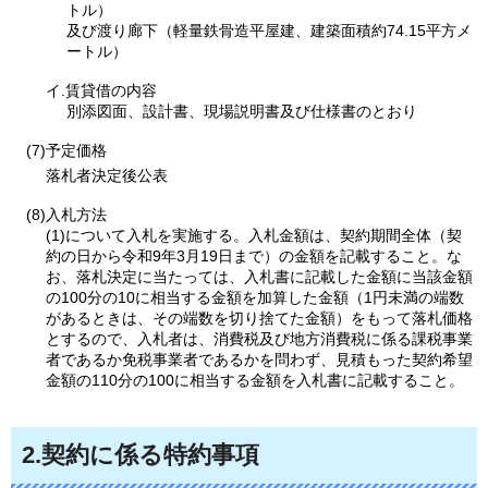
トル）
及び渡り廊下（軽量鉄骨造平屋建、建築面積約74.15平方メ
ートル）
イ.賃貸借の内容
別添図面、設計書、現場説明書及び仕様書のとおり
(7)予定価格
落札者決定後公表
(8)入札方法
(1)について入札を実施する。入札金額は、契約期間全体（契
約の日から令和9年3月19日まで）の金額を記載すること。な
お、落札決定に当たっては、入札書に記載した金額に当該金額
の100分の10に相当する金額を加算した金額（1円未満の端数
があるときは、その端数を切り捨てた金額）をもって落札価格
とするので、入札者は、消費税及び地方消費税に係る課税事業
者であるか免税事業者であるかを問わず、見積もった契約希望
金額の110分の100に相当する金額を入札書に記載すること。
2.
契約に係る特約事項