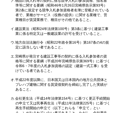
ア.物品の買入れ等の契約に係る競争入札の参加資格、指名基
準等に関する要綱（昭和46年1月26日宮崎県告示第93号）
第2条に規定する競争入札参加資格者名簿に登載されている
者で、業種がサービス（役務の提供）に関する業種で、営
業種目が賃貸業務で、種目がその他であること。
イ.建設業法（昭和24年法律第100号）第3条に基づく建築工事
業に係る特定又は一般建設業の許可を受けていること。
ウ.地方自治法施行令（昭和22年政令第16号）第167条の4の規
定に該当しない者であること。
エ.宮崎県が発注する建設工事等の契約に係る入札参加者の資
格等に関する要綱（平成20年宮崎県告示第369号）に基づく
令和6・7年度の入札参加資格の認定（建築一式工事）を受
けている者であること。
オ.平成22年度以降に、日本国又は日本国内の地方公共団体と
プレハブ建物に関する賃貸借契約を締結し完了した実績が
あること。
カ.会社更生法（平成14年法律第154号）に基づく更正手続開始
の申立て又は民事再生法（平成11年法律第225号）に基づく
再生手続開始の申立て（以下これらを「申立て」とい
う。）がなされていない者であること。ただし、会社更生