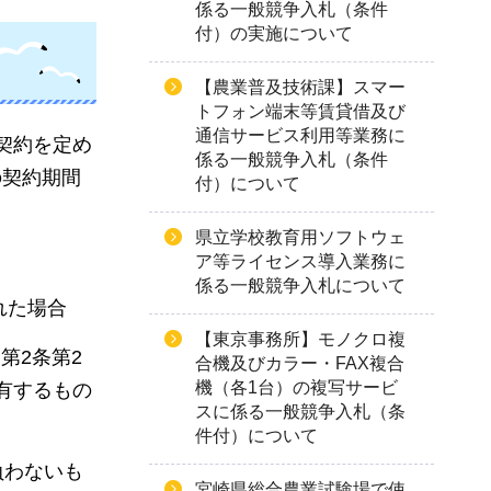
係る一般競争入札（条件
付）の実施について
【農業普及技術課】スマー
トフォン端末等賃貸借及び
通信サービス利用等業務に
契約を定め
係る一般競争入札（条件
の契約期間
付）について
県立学校教育用ソフトウェ
ア等ライセンス導入業務に
係る一般競争入札について
れた場合
【東京事務所】モノクロ複
第2条第2
合機及びカラー・FAX複合
機（各1台）の複写サービ
有するもの
スに係る一般競争入札（条
件付）について
負わないも
宮崎県総合農業試験場で使