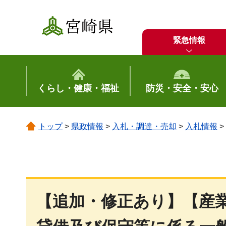
宮崎県
緊急情報
くらし・健康・福祉
防災・安全・安心
トップ
>
県政情報
>
入札・調達・売却
>
入札情報
>
【追加・修正あり】【産