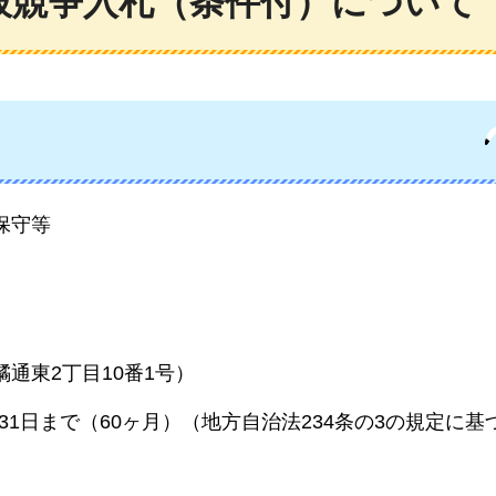
般競争入札（条件付）について
保守等
通東2丁目10番1号）
月31日まで（60ヶ月）（地方自治法234条の3の規定に