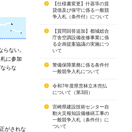
【仕様書変更】什器等の賃
貸借及び保守に係る一般競
争入札（条件付）について
【質問回答追加】都城総合
庁舎空調設備改修事業に係
る企画提案協議の実施につ
ならない。
いて
入札に参加
警備保障業務に係る条件付
ばならな
一般競争入札について
令和7年度県営林立木売払
について（第3回）
宮崎県建設技術センター自
動火災報知設備修繕工事の
一般競争入札（条件付）に
ついて
修正がされな