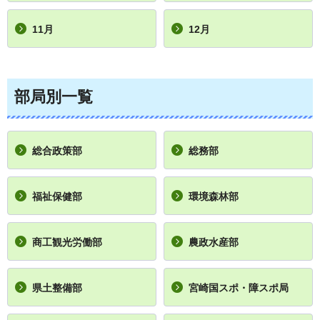
11月
12月
部局別一覧
総合政策部
総務部
福祉保健部
環境森林部
商工観光労働部
農政水産部
県土整備部
宮崎国スポ・障スポ局