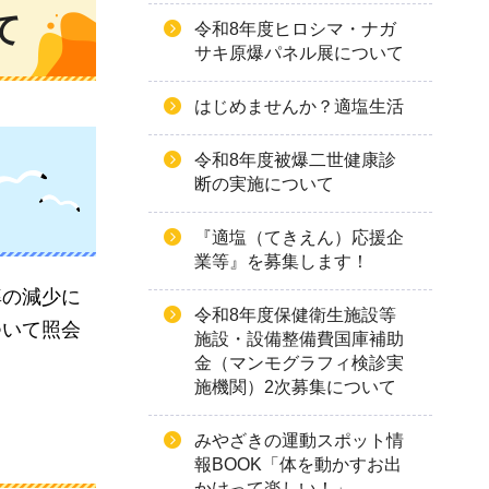
て
令和8年度ヒロシマ・ナガ
サキ原爆パネル展について
はじめませんか？適塩生活
令和8年度被爆二世健康診
断の実施について
『適塩（てきえん）応援企
業等』を募集します！
率の減少に
令和8年度保健衛生施設等
ついて照会
施設・設備整備費国庫補助
金（マンモグラフィ検診実
施機関）2次募集について
みやざきの運動スポット情
報BOOK「体を動かすお出
かけって楽しい！」