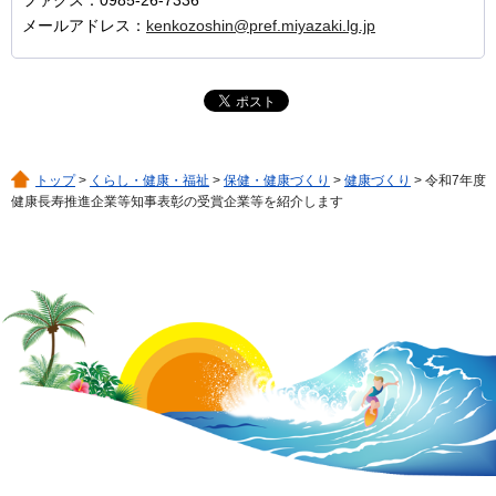
ファクス：0985-26-7336
メールアドレス：
kenkozoshin@pref.miyazaki.lg.jp
トップ
>
くらし・健康・福祉
>
保健・健康づくり
>
健康づくり
> 令和7年度
健康長寿推進企業等知事表彰の受賞企業等を紹介します