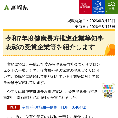
緊急・
宮崎県
災害情報
閲覧補助
検索
Language
メニュー
掲載開始日：2026年3月16日
更新日：2026年3月16日
令和7年度健康長寿推進企業等知事
表彰の受賞企業等を紹介します
宮崎
県では、平成27年度から健康長寿社会づくりプロジ
ェクトの一環として、従業員やその家族の健康づくりにお
いて、模範的に継続して取り組んでいる企業等に対して知
事表彰を実施しています。
今年度は最優秀健康長寿推進賞1社、優秀健康長寿推進
賞3社、奨励賞1社の計5社が受賞されました。
令和7年度取組事例集（PDF：8,464KB）
ここでは、受賞企業等の取組の一部をご紹介します。