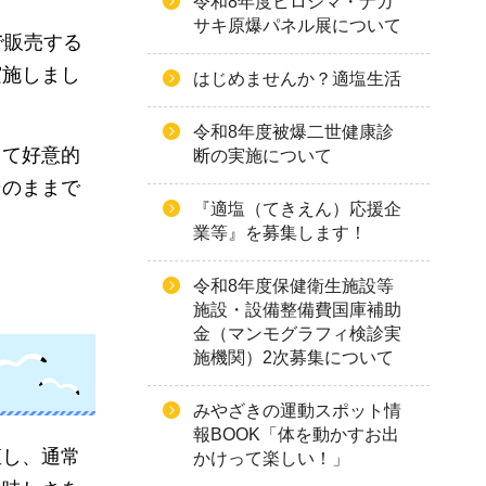
令和8年度ヒロシマ・ナガ
サキ原爆パネル展について
で販売する
実施しまし
はじめませんか？適塩生活
令和8年度被爆二世健康診
して好意的
断の実施について
そのままで
『適塩（てきえん）応援企
業等』を募集します！
令和8年度保健衛生施設等
施設・設備整備費国庫補助
金（マンモグラフィ検診実
施機関）2次募集について
みやざきの運動スポット情
報BOOK「体を動かすお出
直し、通常
かけって楽しい！」