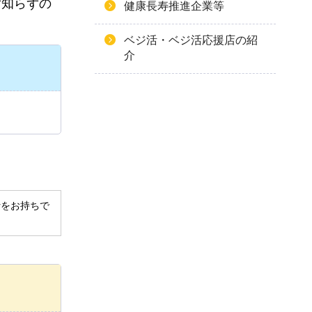
ず知らずの
健康長寿推進企業等
ベジ活・ベジ活応援店の紹
介
derをお持ちで