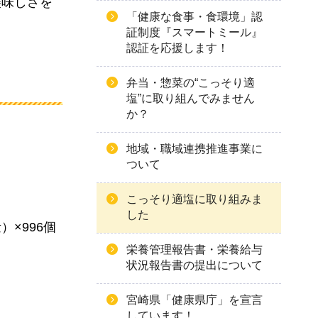
美味しさを
「健康な食事・食環境」認
証制度『スマートミール』
認証を応援します！
弁当・惣菜の“こっそり適
塩”に取り組んでみません
か？
地域・職域連携推進事業に
ついて
こっそり適塩に取り組みま
した
）×996個
栄養管理報告書・栄養給与
状況報告書の提出について
宮崎県「健康県庁」を宣言
しています！