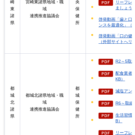
崎
宮崎東諸県地域・職
央
リーフレ
ましょう」
東
域
保
諸
連携推進協議会
健
啓発動画「歯と口
県
所
ンスを最適化」（
啓発動画「口の健
（外部サイトへリ
R2～5取組
配食業者向
KB）
都
都
減塩アンケ
城
都城北諸県地域・職
城
北
域
保
R6～取組（
諸
連携推進協議会
健
生活習慣ア
県
所
B）
リーフレ