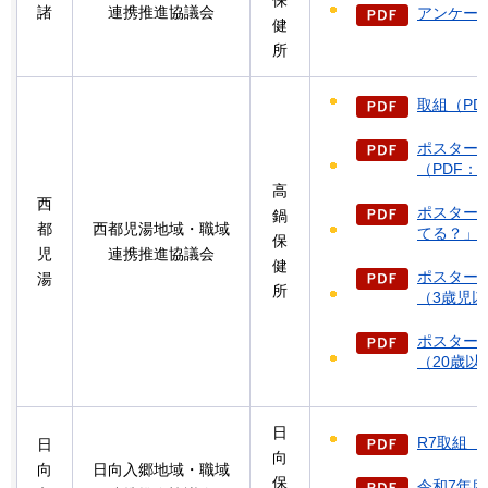
諸
連携推進協議会
アンケート
健
所
取組（PDF
ポスター
（PDF：3
高
西
ポスター
鍋
都
西都児湯地域・職域
てる？」（
保
児
連携推進協議会
健
ポスターC
湯
所
（3歳児以
ポスターC
（20歳以
日
R7取組（P
日
向
向
日向入郷地域・職域
保
令和7年