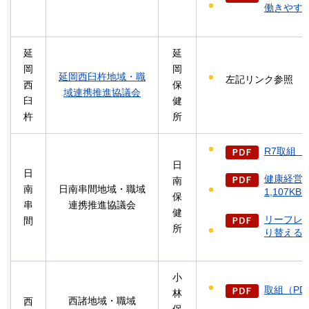
働きやすく
延
延
岡
岡
延岡西臼杵地域・職
左記リンク参照
西
保
域連携推進協議会
臼
健
杵
所
R7取組（P
日
日
健康経営
南
南
日南串間地域・職域
1,107KB
保
串
連携推進協議会
健
リーフレ
間
所
り替える」
小
取組（PDF
林
西諸地域・職域
西
保