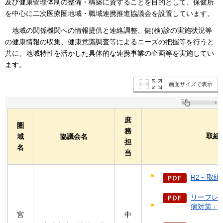
及び健康管理体制の整備・構築に資することを目的として、保健所
を中心に二次医療圏地域・職域連携推進協議会を設置しています。
地域
の関係機関への情報提供と連絡調整、健(検)診の実施状況等
の健康情報の収集、健康意識調査等によるニーズの把握等を行うと
共に、地域特性を活かした具体的な連携事業の企画等を実施してい
ます。
画面サイズで表示
庶
圏
務
取組
域
協議会名
担
名
当
R2～取組（
リーフレ
病対策」（P
宮
中