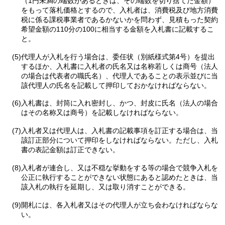
（1円未満の端数があるときは、その端数を切り捨てた金額）
をもって落札価格とするので、入札者は、消費税及び地方消費
税に係る課税事業者であるかないかを問わず、見積もった契約
希望金額の110分の100に相当する金額を入札書に記載するこ
と。
(5)代理人が入札を行う場合は、委任状（別紙様式第4号）を提出
するほか、入札書に入札者の氏名又は名称若しくは商号（法人
の場合は代表者の職氏名）、代理人であることの表示並びに当
該代理人の氏名を記載して押印しておかなければならない。
(6)入札書は、封筒に入れ密封し、かつ、封皮に氏名（法人の場合
はその名称又は商号）を記載しなければならない。
(7)入札者又は代理人は、入札書の記載事項を訂正する場合は、当
該訂正部分について押印をしなければならない。ただし、入札
書の表記金額は訂正できない。
(8)入札者が連合し、又は不穏な挙動をする等の場合で競争入札を
公正に執行することができない状態にあると認めたときは、当
該入札の執行を延期し、又は取り消すことができる。
(9)開札には、各入札者又はその代理人が立ち会わなければならな
い。