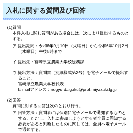
入札に関する質問及び回答
(1)質問
本件入札に関し質問がある場合には、次により提出するものと
する。
ア.提出期間：令和6年9月10日（火曜日）から令和6年10月2日
（水曜日）午後5時まで
イ.提出先：宮崎県立農業大学校総務課
ウ.提出方法：質問書（別紙様式第2号）を電子メールで提出す
ること。
宮崎県立農業大学校代表
E-mailアドレス：nogyo-daigaku@pref.miyazaki.lg.jp
(2)回答
質問に対する回答は次のとおり行う。
ア.回答方法：質問者には個別に電子メールで通知するものと
する。ただし、入札に参加しようとする者全員に周知する
必要があると判断したものに関しては、全員へ電子メール
で通知する。