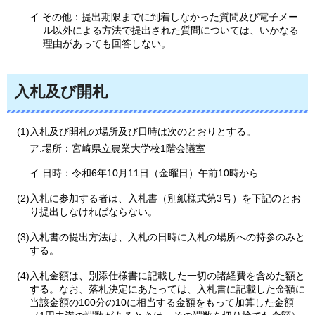
イ.その他：提出期限までに到着しなかった質問及び電子メー
ル以外による方法で提出された質問については、いかなる
理由があっても回答しない。
入札及び開札
(1)入札及び開札の場所及び日時は次のとおりとする。
ア.場所：宮崎県立農業大学校1階会議室
イ.日時：令和6年10月11日（金曜日）午前10時から
(2)入札に参加する者は、入札書（別紙様式第3号）を下記のとお
り提出しなければならない。
(3)入札書の提出方法は、入札の日時に入札の場所への持参のみと
する。
(4)入札金額は、別添仕様書に記載した一切の諸経費を含めた額と
する。なお、落札決定にあたっては、入札書に記載した金額に
当該金額の100分の10に相当する金額をもって加算した金額