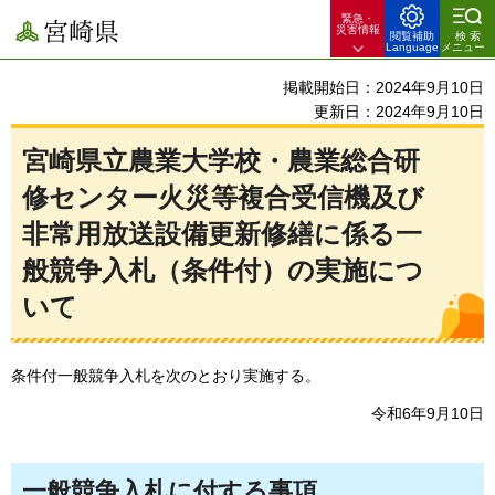
緊急・
宮崎県
災害情報
閲覧補助
検索
Language
メニュー
掲載開始日：2024年9月10日
更新日：2024年9月10日
宮崎県立農業大学校・農業総合研
修センター火災等複合受信機及び
非常用放送設備更新修繕に係る一
般競争入札（条件付）の実施につ
いて
条件付一般競争入札を次のとおり実施する。
令和6年9月10日
一般競争入札に付する事項