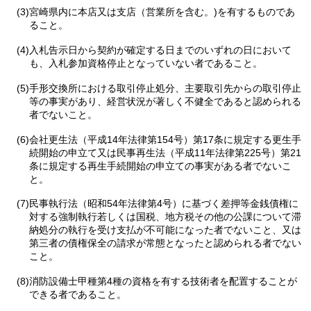
(3)宮崎県内に本店又は支店（営業所を含む。)を有するものであ
ること。
(4)入札告示日から契約が確定する日までのいずれの日において
も、入札参加資格停止となっていない者であること。
(5)手形交換所における取引停止処分、主要取引先からの取引停止
等の事実があり、経営状況が著しく不健全であると認められる
者でないこと。
(6)会社更生法（平成14年法律第154号）第17条に規定する更生手
続開始の申立て又は民事再生法（平成11年法律第225号）第21
条に規定する再生手続開始の申立ての事実がある者でないこ
と。
(7)民事執行法（昭和54年法律第4号）に基づく差押等金銭債権に
対する強制執行若しくは国税、地方税その他の公課について滞
納処分の執行を受け支払が不可能になった者でないこと、又は
第三者の債権保全の請求が常態となったと認められる者でない
こと。
(8)消防設備士甲種第4種の資格を有する技術者を配置することが
できる者であること。