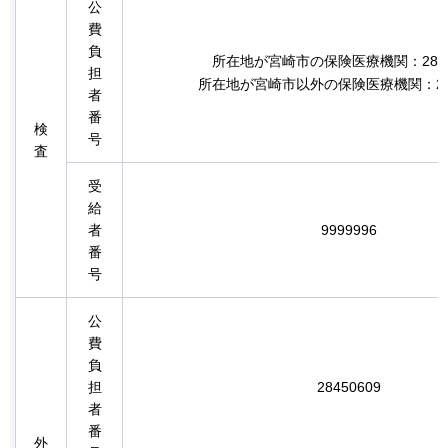
公
費
負
所在地が宮崎市の保険医療機関：2845
担
所在地が宮崎市以外の保険医療機関：284
者
番
検
号
査
受
給
者
9999996
番
号
公
費
負
担
28450609
者
番
外