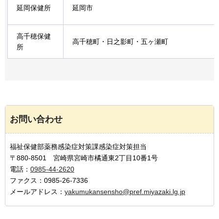
延岡保健所
延岡市
高千穂保健
高千穂町・日之影町・五ヶ瀬町
所
お問い合わせ
福祉保健部薬務感染症対策課感染症対策担当
〒880-8501 宮崎県宮崎市橘通東2丁目10番1号
電話：
0985-44-2620
ファクス：0985-26-7336
メールアドレス：
yakumukansensho@pref.miyazaki.lg.jp