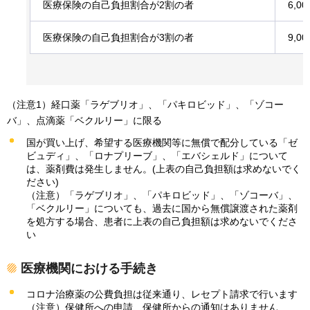
医療保険の自己負担割合が2割の者
6,0
医療保険の自己負担割合が3割の者
9,0
（注意1）経口薬「ラゲブリオ」、「パキロビッド」、「ゾコー
バ」、点滴薬「ベクルリー」に限る
国が買い上げ、希望する医療機関等に無償で配分している「ゼ
ビュディ」、「ロナプリーブ」、「エバシェルド」について
は、薬剤費は発生しません。(上表の自己負担額は求めないでく
ださい)
（注意）「ラゲブリオ」、「パキロビッド」、「ゾコーバ」、
「ベクルリー」についても、過去に国から無償譲渡された薬剤
を処方する場合、患者に上表の自己負担額は求めないでくださ
い
医療機関における手続き
コロナ治療薬の公費負担は従来通り、レセプト請求で行います
（注意）保健所への申請、保健所からの通知はありません