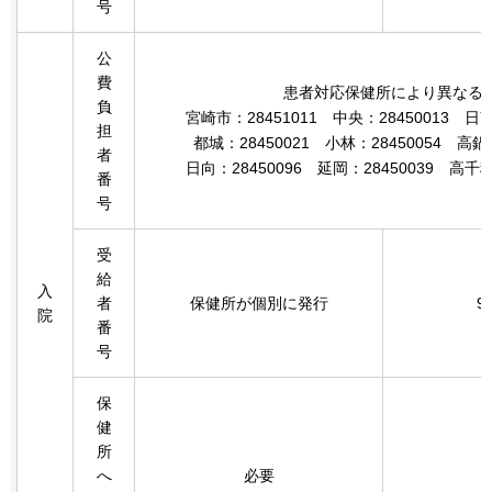
号
公
費
患者対応保健所により異なる
負
宮崎市：28451011
中
央：28450013
日
南
担
都城：28450021
小林
：28450054
高鍋
者
日向：28450096
延岡
：28450039
高
千穂
番
号
受
給
入
者
保健所が個別に発行
9
院
番
号
保
健
所
へ
必要