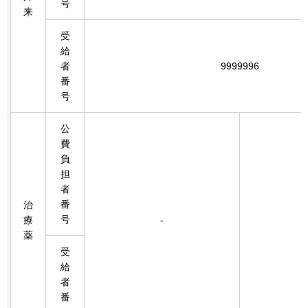
号
来
受
給
者
9999996
番
号
公
費
負
担
者
番
治
号
療
-
薬
受
給
者
番