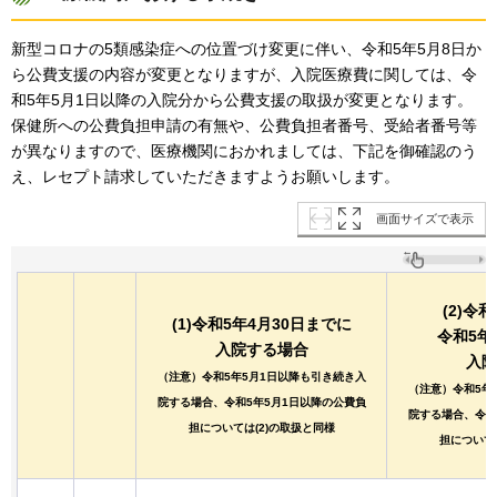
新型コロナの5類感染症への位置づけ変更に伴い、令和5年5月8日か
ら公費支援の内容が変更となりますが、入院医療費に関しては、令
和5年5月1日以降の入院分から公費支援の取扱が変更となります。
保健所への公費負担申請の有無や、公費負担者番号、受給者番号等
が異なりますので、医療機関におかれましては、下記を御確認のう
え、レセプト請求していただきますようお願いします。
画面サイズで表示
(2)令
(1)令和5年4月30日までに
令和5年
入院する場合
入院
（注意）令和5年5月1日以降も引き続き入
（注意）令和5年
院する場合、令和5年5月1日以降の公費負
院する場合、令和
担については(2)の取扱と同様
担について