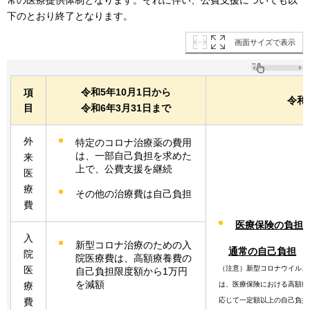
下のとおり終了となります。
画面サイズで表示
令和5年10月1日から
項
令和
目
令和6年3月31日まで
外
特定のコロナ治療薬の費用
は、一部自己負担を求めた
来
上で、公費支援を継続
医
療
その他の治療費は自己負担
費
医療保険の負担
入
新型コロナ治療のための入
通
常の自己負担
院
院医療費は、高額療養費の
（注意）新型コロナウイルス
医
自己負担限度額から1万円
を減額
は、医療保険における高額療
療
応じて一定額以上の自己負担
費