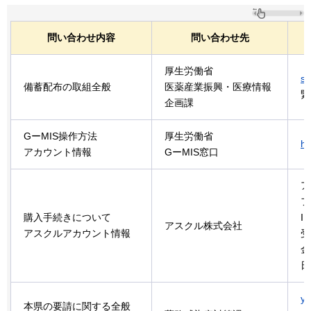
問い合わせ内容
問い合わせ先
厚生労働省
so
備蓄配布の取組全般
医薬産業振興・医療情報
緊
企画課
GーMIS操作方法
厚生労働省
he
アカウント情報
GーMIS窓口
ア
フ
購入手続きについて
I
アスクル株式会社
アスクルアカウント情報
受
金
日
y
本県の要請に関する全般