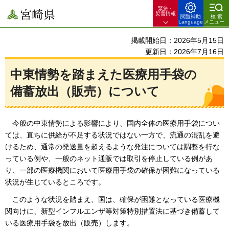
緊急・
宮崎県
災害情報
閲覧補助
検索
Language
メニュー
掲載開始日：2026年5月15日
更新日：2026年7月16日
中東情勢を踏まえた医療用手袋の
備蓄放出（販売）について
今
般の中東情勢による影響により、国内全体の医療用手袋につい
ては、直ちに供給が不足する状況ではない一方で、流通の混乱を避
けるため、通常の発送量を超えるような発注については調整を行な
っている例や、一般のネット通販では取引を停止している例があ
り、一部の医療機関において医療用手袋の確保が困難になっている
状況が生じているところです。
このような状況を踏まえ、国は、
確保が困難となっている医療機
関向けに、新型インフルエンザ等対策特別措置法に基づき備蓄して
いる医療用手袋を放出（販売）します。