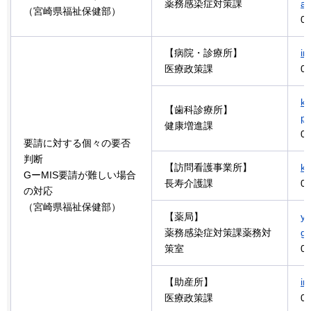
薬務感染症対策課
ak
（宮崎県福祉保健部）
09
【病院・診療所】
ir
医療政策課
09
ke
【歯科診療所】
p
健康増進課
09
要請に対する個々の要否
判断
【訪問看護事業所】
ky
GーMIS要請が難しい場合
長寿介護課
09
の対応
（宮崎県福祉保健部）
【薬局】
ya
薬務感染症対策課薬務対
g.
策室
09
【助産所】
ir
医療政策課
09