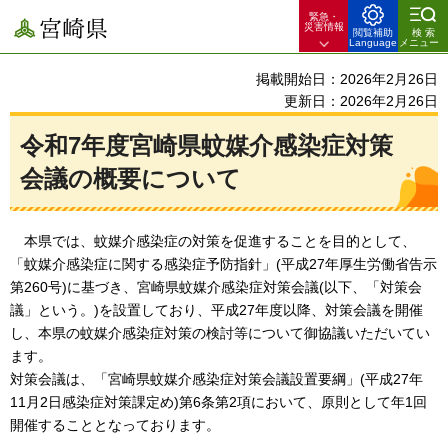
緊急・
宮崎県
災害情報
閲覧補助
検索
Language
メニュー
掲載開始日：2026年2月26日
更新日：2026年2月26日
令和7年度宮崎県蚊媒介感染症対策
会議の概要について
本
県では、蚊媒介感染症の対策を促進することを目的として、
「蚊媒介感染症に関する感染症予防指針」(平成27年厚生労働省告示
第260号)に基づき、宮崎県蚊媒介感染症対策会議(以下、「対策会
議」という。)を設置しており、平成27年度以降、対策会議を開催
し、本県の蚊媒介感染症対策の検討等について御協議いただいてい
ます。
対策会議は、「宮崎県蚊媒介感染症対策会議設置要綱」(平成27年
11月2日感染症対策課定め)第6条第2項において、原則として年1回
開催することとなっております。