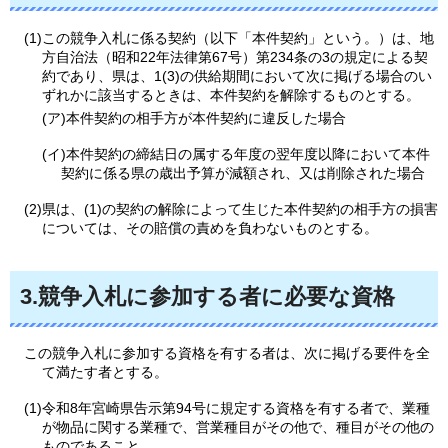
(1)この競争入札に係る契約（以下「本件契約」という。）は、地
方自治法（昭和22年法律第67号）第234条の3の規定による契
約であり、県は、1(3)の供給期間において次に掲げる場合のい
ずれかに該当するときは、本件契約を解除するものとする。
(ア)本件契約の相手方が本件契約に違反した場合
(イ)本件契約の締結日の属する年度の翌年度以降において本件
契約に係る県の歳出予算が減額され、又は削除された場合
(2)県は、(1)の契約の解除によって生じた本件契約の相手方の損害
については、その賠償の責めを負わないものとする。
3.競争入札に参加する者に必要な資格
この競争入札に参加する資格を有する者は、次に掲げる要件を全
て満たす者とする。
(1)令和8年宮崎県告示第94号に規定する資格を有する者で、業種
が物品に関する業種で、営業種目がその他で、種目がその他の
ものであること。