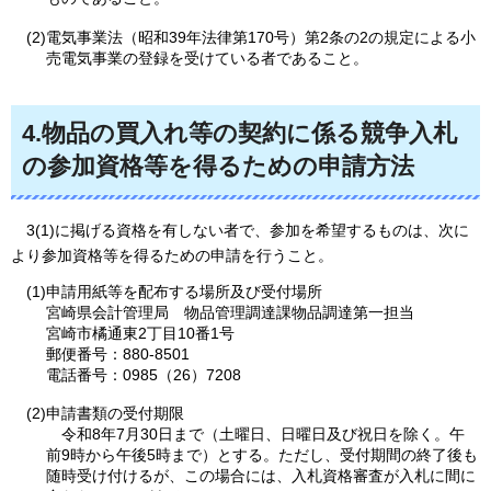
(2)電気事業法（昭和39年法律第170号）第2条の2の規定による小
売電気事業の登録を受けている者であること。
4.物品の買入れ等の契約に係る競争入札
の参加資格等を得るための申請方法
3(1)に掲げる資格を有しない者で、参加を希望するものは、次に
より参加資格等を得るための申請を行うこと。
(1)申請用紙等を配布する場所及び受付場所
宮崎県会計管理局
物品管理調達課物品調達第一担当
宮崎市橘通東2丁目10番1号
郵便番号：880-8501
電話番号：0985（26）7208
(2)申請書類の受付期限
令和8年7月30日まで（土曜日、日曜日及び祝日を除く。午
前9時から午後5時まで）とする。ただし、受付期間の終了後も
随時受け付けるが、この場合には、入札資格審査が入札に間に