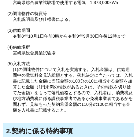
宮崎県総合農業試験場で使用する電気
1,873,000kWh
(2)調達物件の特質等
入札説明書及び仕様書による。
(3)供給期間
令和8年10月1日午前0時から令和9年9月30日午後12時まで
(4)供給場所
宮崎県総合農業試験場
(5)入札方法
(1)の調達物件について入札を実施する。入札金額は、供給期
間中の電気料金見込総額とする。落札決定に当たっては、入札
書に記載した金額に当該金額の100分の10に相当する金額を加
算した金額（1円未満の端数があるときは、その端数を切り捨
てた金額）をもって落札価格とするので、入札者は、消費税及
び地方消費税に係る課税事業者であるか免税事業者であるかを
問わず、見積もった契約希望金額の110分の100に相当する金
額を入札書に記載すること。
2.契約に係る特約事項