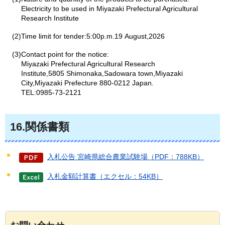
Electricity to be used in Miyazaki Prefectural Agricultural
Research Institute
(2)Time limit for tender:5:00p.m.19 August,2026
(3)Contact point for the notice:
Miyazaki Prefectural Agricultural Research
Institute,5805 Shimonaka,Sadowara town,Miyazaki
City,Miyazaki Prefecture 880-0212 Japan.
TEL:0985-73-2121
16.関係書類
入札公告 宮崎県総合農業試験場（PDF：788KB）
入札金額計算書（エクセル：54KB）