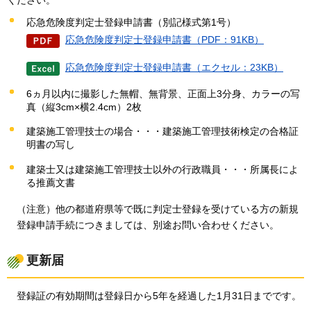
応急危険度判定士登録申請書（別記様式第1号）
応急危険度判定士登録申請書（PDF：91KB）
応急危険度判定士登録申請書（エクセル：23KB）
6ヵ月以内に撮影した無帽、無背景、正面上3分身、カラーの写
真（縦3cm×横2.4cm）2枚
建築施工管理技士の場合・・・建築施工管理技術検定の合格証
明書の写し
建築士又は建築施工管理技士以外の行政職員・・・所属長によ
る推薦文書
（注意）他の都道府県等で既に判定士登録を受けている方の新規
登録申請手続につきましては、別途お問い合わせください。
更新届
登録証の有効期間は登録日から5年を経過した1月31日までです。