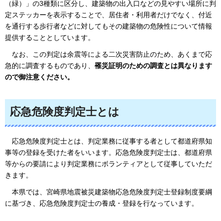
（緑）」の3種類に区分し、建築物の出入口などの見やすい場所に判
定ステッカーを表示することで、居住者・利用者だけでなく、付近
を通行する歩行者などに対してもその建築物の危険性について情報
提供することとしています。
なお、この判定は余震等による二次災害防止のため、あくまで応
急的に調査するものであり、
罹災証明のための調査とは異なります
ので御注意ください。
応急危険度判定士とは
応急危険度判定士とは、判定業務に従事する者として都道府県知
事等の登録を受けた者をいいます。応急危険度判定士は、都道府県
等からの要請により判定業務にボランティアとして従事していただ
きます。
本県では、宮崎県地震被災建築物応急危険度判定士登録制度要綱
に基づき、応急危険度判定士の養成・登録を行なっています。