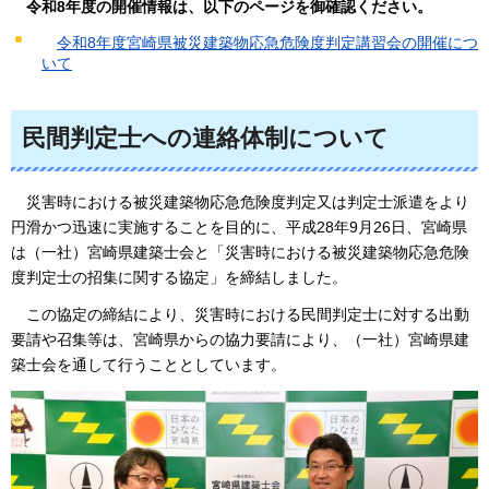
令和8年度の開催情報は、以下のページを御確認ください。
令和8年度宮崎県被災建築物応急危険度判定講習会の開催につ
いて
民間判定士への連絡体制について
災害時における被災建築物応急危険度判定又は判定士派遣をより
円滑かつ迅速に実施することを目的に、平成28年9月26日、宮崎県
は（一社）宮崎県建築士会と「災害時における被災建築物応急危険
度判定士の招集に関する協定」を締結しました。
この協定の締結により、災害時における民間判定士に対する出動
要請や召集等は、宮崎県からの協力要請により、（一社）宮崎県建
築士会を通して行うこととしています。