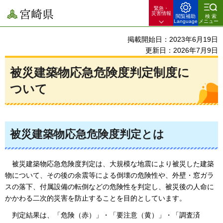
緊急・
宮崎県
災害情報
閲覧補助
検索
Language
メニュー
掲載開始日：2023年6月19日
更新日：2026年7月9日
被災建築物応急危険度判定制度に
ついて
被災建築物応急危険度判定とは
被災建築物応急危険度判定は、大規模な地震により被災した建築
物について、その後の余震等による倒壊の危険性や、外壁・窓ガラ
スの落下、付属設備の転倒などの危険性を判定し、被災後の人命に
かかわる二次的災害を防止することを目的としています。
判定結果は、「危険（赤）」・「要注意（黄）」・「調査済