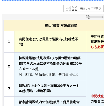
画面サイズで表示
提出(報告)対象建築物
中間検査
共同住宅または長屋で階数2以上(構造不
1
状況報告
問)
らも必要
特殊建築物(法別表第1(い)欄の用途の建築
物)でその用途に供する部分の床面積200平
2
方メートル超
例
劇場、物品販売店舗、共同住宅など
階数2以上または延べ面積200平方メート
3
ル超(用途・構造不問)
中間検査
の場合に
都市計画区域内の住宅(兼用・併用住宅含