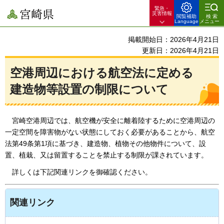
緊急・
宮崎県
災害情報
閲覧補助
検索
Language
メニュー
掲載開始日：2026年4月21日
更新日：2026年4月21日
空港周辺における航空法に定める
建造物等設置の制限について
宮崎空港周辺では、航空機が安全に離着陸するために空港周辺の
一定空間を障害物がない状態にしておく必要があることから、航空
法第49条第1項に基づき、建造物、植物その他物件について、設
置、植栽、又は留置することを禁止する制限が課されています。
詳しくは下記関連リンクを御確認ください。
関連リンク