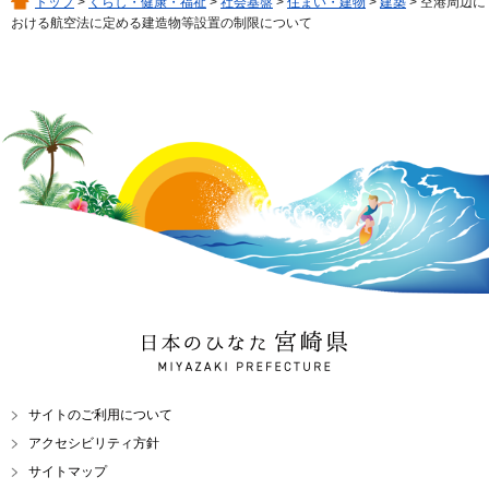
トップ
>
くらし・健康・福祉
>
社会基盤
>
住まい・建物
>
建築
> 空港周辺に
おける航空法に定める建造物等設置の制限について
日本のひなた 宮崎県
MIYAZAKI PREFECTURE
サイトのご利用について
アクセシビリティ方針
サイトマップ