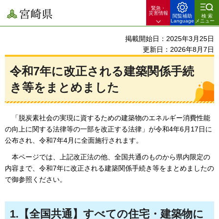
緊急・
宮崎県
災害情報
閲覧補助
検索
Language
メニュー
掲載開始日：2025年3月25日
更新日：2026年8月7日
令和7年に改正される建築関係手続
き等をまとめました
「脱炭素社会の実現に資するための建築物のエネルギー消費性能
の向上に関する法律等の一部を改正する法律」が令和4年6月17日に
公布され、令和7年4月に全面施行されます。
本ページでは、上記改正法の他、全国共通のものから県内限定の
内容まで、令和7年に改正される建築関係手続き等をまとめましたの
で御参照ください。
1.【全国共通】すべての住宅・建築物に