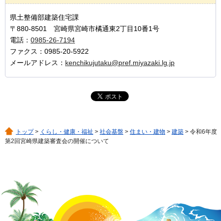
県土整備部建築住宅課
〒880-8501 宮崎県宮崎市橘通東2丁目10番1号
電話：
0985-26-7194
ファクス：0985-20-5922
メールアドレス：
kenchikujutaku@pref.miyazaki.lg.jp
トップ
>
くらし・健康・福祉
>
社会基盤
>
住まい・建物
>
建築
> 令和6年度
第2回宮崎県建築審査会の開催について