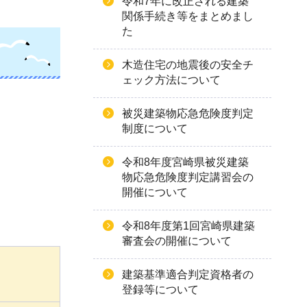
令和7年に改正される建築
関係手続き等をまとめまし
た
木造住宅の地震後の安全チ
ェック方法について
被災建築物応急危険度判定
制度について
令和8年度宮崎県被災建築
物応急危険度判定講習会の
開催について
令和8年度第1回宮崎県建築
審査会の開催について
建築基準適合判定資格者の
登録等について