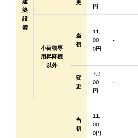
建
更
円
築
設
備
11,
当
00
-
初
小荷物専
0円
用昇降機
以外
7,0
変
00
-
更
円
11,
当
00
-
初
0円