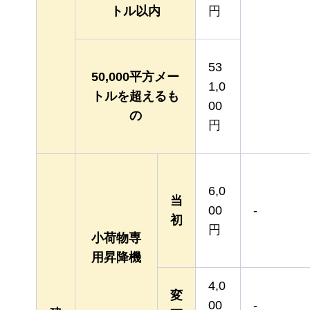
トル以内
円
53
50,000平方メー
1,0
トルを超えるも
00
の
円
6,0
当
00
-
初
円
小荷物専
用昇降機
4,0
変
00
-