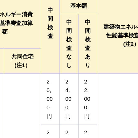
基本額
中
ネルギー消費
間
中
中
基準審査加算
建築物エネル
検
間
間
額
性能基準検
査
検
検
(注2
査
査
共同住宅
な
あ
(注1）
し
り
2
2
2
0,
4,
2,
00
00
00
0
0
0
円
円
円
2
2
2