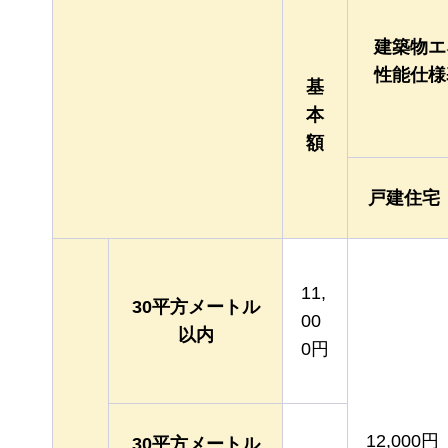
建築物エ
性能仕様
基
本
額
戸建住宅
11,
30平方メートル
00
以内
0円
12,000円
30平方メートル