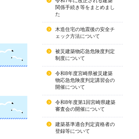
令和7年に改正される建築
関係手続き等をまとめまし
た
木造住宅の地震後の安全チ
ェック方法について
被災建築物応急危険度判定
制度について
令和8年度宮崎県被災建築
物応急危険度判定講習会の
開催について
令和8年度第1回宮崎県建築
審査会の開催について
建築基準適合判定資格者の
登録等について