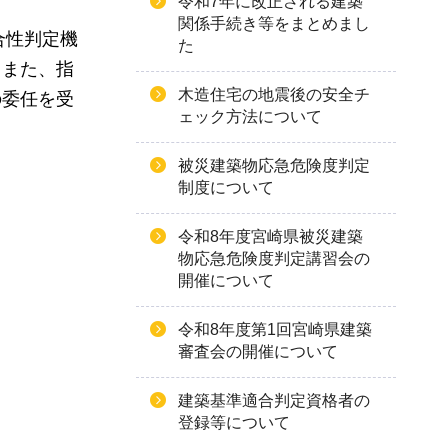
令和7年に改正される建築
関係手続き等をまとめまし
合性判定機
た
。また、指
木造住宅の地震後の安全チ
の委任を受
ェック方法について
被災建築物応急危険度判定
制度について
令和8年度宮崎県被災建築
物応急危険度判定講習会の
開催について
令和8年度第1回宮崎県建築
審査会の開催について
建築基準適合判定資格者の
登録等について