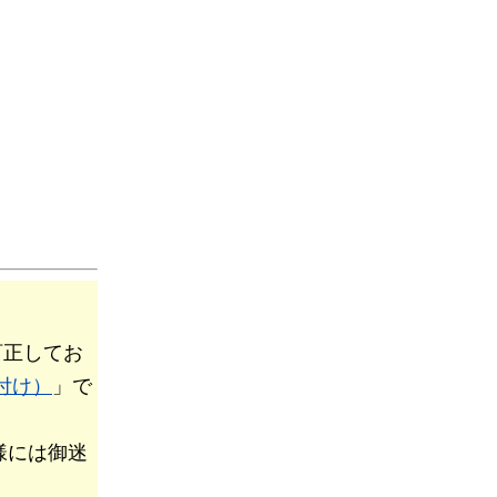
訂正してお
付け）
」で
様には御迷