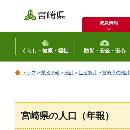
宮崎県
緊急情報
くらし・健康・福祉
防災・安全・安心
トップ
>
県政情報
>
統計
>
生活統計
>
宮崎県の推計
宮崎県の人口（年報）