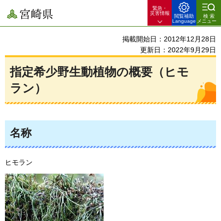
緊急・
宮崎県
災害情報
閲覧補助
検索
Language
メニュー
掲載開始日：2012年12月28日
更新日：2022年9月29日
指定希少野生動植物の概要（ヒモ
ラン）
名称
ヒモラン