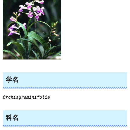
学名
Orchisgraminifolia
科名