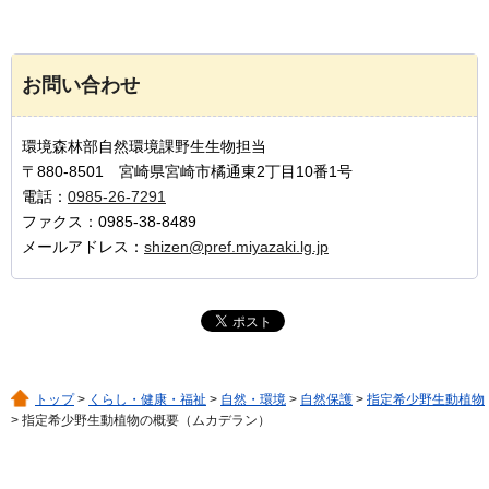
お問い合わせ
環境森林部自然環境課野生生物担当
〒880-8501 宮崎県宮崎市橘通東2丁目10番1号
電話：
0985-26-7291
ファクス：0985-38-8489
メールアドレス：
shizen@pref.miyazaki.lg.jp
トップ
>
くらし・健康・福祉
>
自然・環境
>
自然保護
>
指定希少野生動植物
> 指定希少野生動植物の概要（ムカデラン）