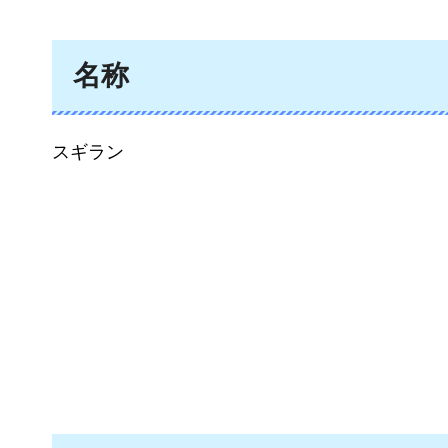
名称
スギラン