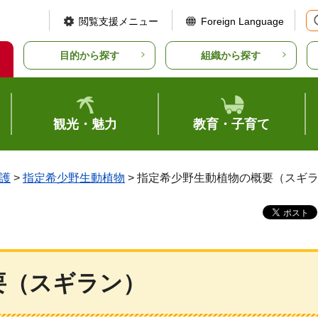
閲覧支援メニュー
Foreign Language
目的から探す
組織から探す
観光・魅力
教育・子育て
護
>
指定希少野生動植物
> 指定希少野生動植物の概要（スギ
要（スギラン）