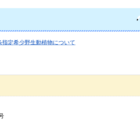
条指定希少野生動植物について
号