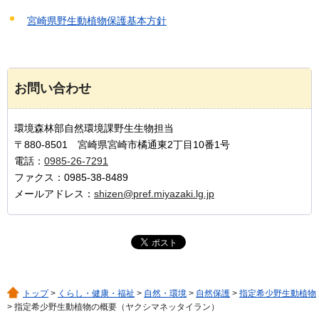
宮崎県野生動植物保護基本方針
お問い合わせ
環境森林部自然環境課野生生物担当
〒880-8501 宮崎県宮崎市橘通東2丁目10番1号
電話：
0985-26-7291
ファクス：0985-38-8489
メールアドレス：
shizen@pref.miyazaki.lg.jp
トップ
>
くらし・健康・福祉
>
自然・環境
>
自然保護
>
指定希少野生動植物
> 指定希少野生動植物の概要（ヤクシマネッタイラン）