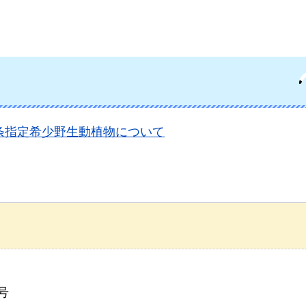
条指定希少野生動植物について
号