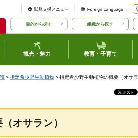
閲覧支援メニュー
Foreign Language
目的から探す
組織から探す
観光・魅力
教育・子育て
護
>
指定希少野生動植物
> 指定希少野生動植物の概要（オサ
要（オサラン）