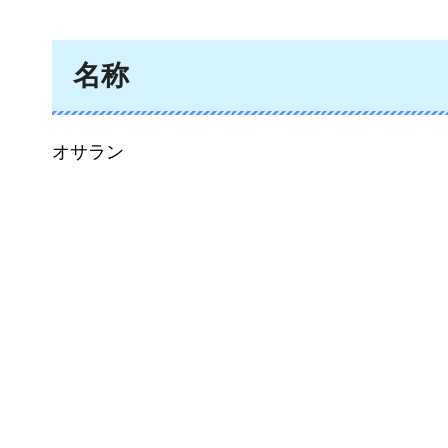
名称
オサラン