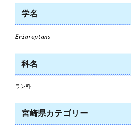
学名
Eriareptans
科名
ラン科
宮崎県カテゴリー