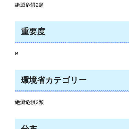
絶滅危惧2類
重要度
B
環境省カテゴリー
絶滅危惧2類
分布