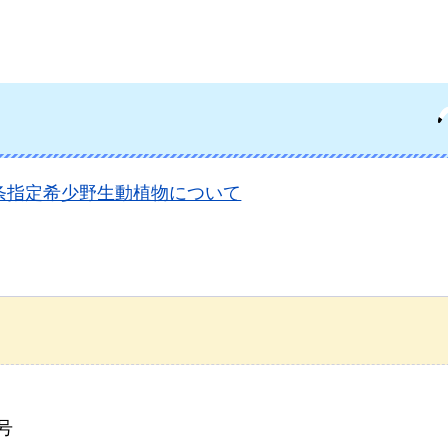
条指定希少野生動植物について
号