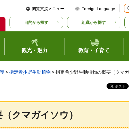
閲覧支援メニュー
Foreign Language
目的から探す
組織から探す
観光・魅力
教育・子育て
護
>
指定希少野生動植物
> 指定希少野生動植物の概要（クマ
要（クマガイソウ）