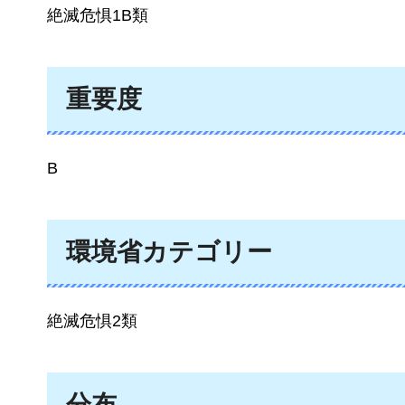
絶滅危惧1B類
重要度
B
環境省カテゴリー
絶滅危惧2類
分布