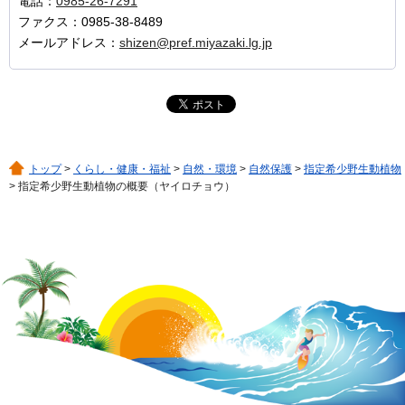
電話：
0985-26-7291
ファクス：0985-38-8489
メールアドレス：
shizen@pref.miyazaki.lg.jp
トップ
>
くらし・健康・福祉
>
自然・環境
>
自然保護
>
指定希少野生動植物
> 指定希少野生動植物の概要（ヤイロチョウ）