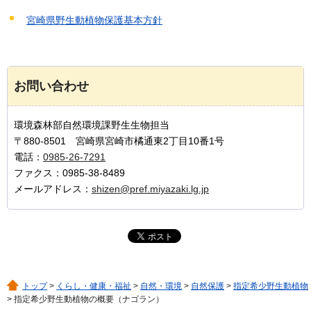
宮崎県野生動植物保護基本方針
お問い合わせ
環境森林部自然環境課野生生物担当
〒880-8501 宮崎県宮崎市橘通東2丁目10番1号
電話：
0985-26-7291
ファクス：0985-38-8489
メールアドレス：
shizen@pref.miyazaki.lg.jp
トップ
>
くらし・健康・福祉
>
自然・環境
>
自然保護
>
指定希少野生動植物
> 指定希少野生動植物の概要（ナゴラン）