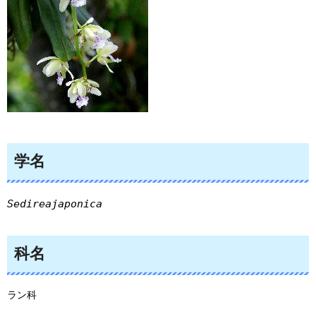
学名
Sedireajaponica
科名
ラン科