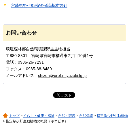
宮崎県野生動植物保護基本方針
お問い合わせ
環境森林部自然環境課野生生物担当
〒880-8501 宮崎県宮崎市橘通東2丁目10番1号
電話：
0985-26-7291
ファクス：0985-38-8489
メールアドレス：
shizen@pref.miyazaki.lg.jp
トップ
>
くらし・健康・福祉
>
自然・環境
>
自然保護
>
指定希少野生動植物
> 指定希少野生動植物の概要（キエビネ）