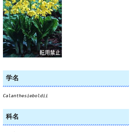
学名
Calanthesieboldii
科名