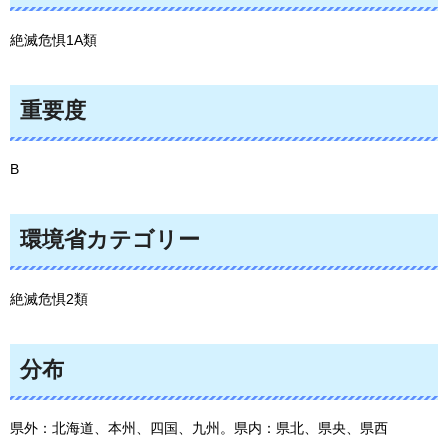
絶滅危惧1A類
重要度
B
環境省カテゴリー
絶滅危惧2類
分布
県外：北海道、本州、四国、九州。県内：県北、県央、県西