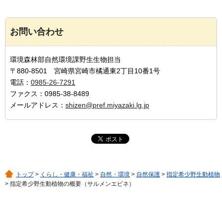
お問い合わせ
環境森林部自然環境課野生生物担当
〒880-8501 宮崎県宮崎市橘通東2丁目10番1号
電話：
0985-26-7291
ファクス：0985-38-8489
メールアドレス：
shizen@pref.miyazaki.lg.jp
トップ
>
くらし・健康・福祉
>
自然・環境
>
自然保護
>
指定希少野生動植物
> 指定希少野生動植物の概要（サルメンエビネ）