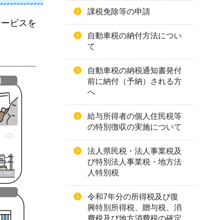
課税免除等の申請
サービスを
自動車税の納付方法につい
て
自動車税の納税通知書発付
前に納付（予納）される方
へ
給与所得者の個人住民税等
の特別徴収の実施について
法人県民税・法人事業税及
び特別法人事業税・地方法
人特別税
令和7年分の所得税及び復
興特別所得税、贈与税、消
費税及び地方消費税の確定