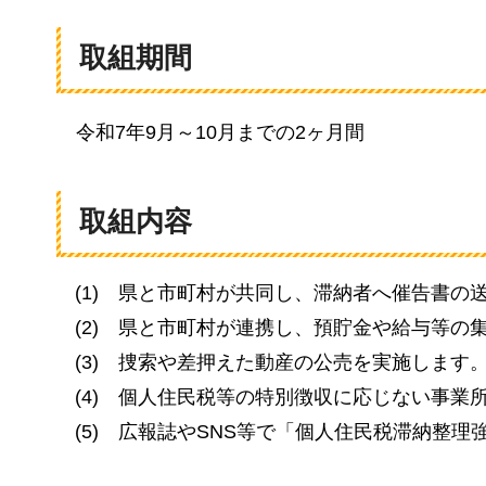
取組期間
令和7年9月～10月までの2ヶ月間
取組内容
(1)
県と市町村が共同し、滞納者へ催告書の
(2)
県と市町村が連携し、預貯金や給与等の
(3)
捜索や差押えた動産の公売を実施します
(4)
個人住民税等の特別徴収に応じない事業
(5)
広報誌やSNS等で「個人住民税滞納整理