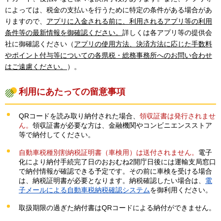
によっては、税金の支払いを行うために特定の条件がある場合があ
りますので、
アプリに入金される前に、利用されるアプリ等の利用
条件等の最新情報を御確認ください。
詳しくは各アプリ等の提供会
社に御確認ください（
アプリの使用方法、決済方法に応じた手数料
やポイント付与等についての各県税・総務事務所へのお問い合わせ
はご遠慮ください。
）。
利用にあたっての留意事項
QRコードを読み取り納付された場合、
領収証書は発行されませ
ん。
領収証書が必要な方は、金融機関やコンビニエンスストア
等で納付してください。
自動車税種別割納税証明書（車検用）は送付されません。
電子
化により納付手続完了日のおおむね2開庁日後には運輸支局窓口
で納付情報が確認できる予定です。その前に車検を受ける場合
は、納税証明書が必要となります。納税確認したい場合は、
電
子メールによる自動車税納税確認システム
を御利用ください。
取扱期限の過ぎた納付書はQRコードによる納付ができません。