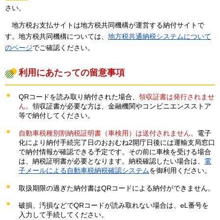
さい。
地
方税お支払サイトは地方税共同機構が運営する納付サイトで
す。地方税共同機構については、
地方税共通納税システムについて
のページ
でご確認ください。
利用にあたっての留意事項
QRコードを読み取り納付された場合、
領収証書は発行されませ
ん。
領収証書が必要な方は、金融機関やコンビニエンスストア
等で納付してください。
自動車税種別割納税証明書（車検用）は送付されません。
電子
化により納付手続完了日のおおむね2開庁日後には運輸支局窓口
で納付情報が確認できる予定です。その前に車検を受ける場合
は、納税証明書が必要となります。納税確認したい場合は、
電
子メールによる自動車税納税確認システム
を御利用ください。
取扱期限の過ぎた納付書はQRコードによる納付ができません。
破損、汚損などでQRコードが読み取れない場合は、eL番号を
入力して手続してください。