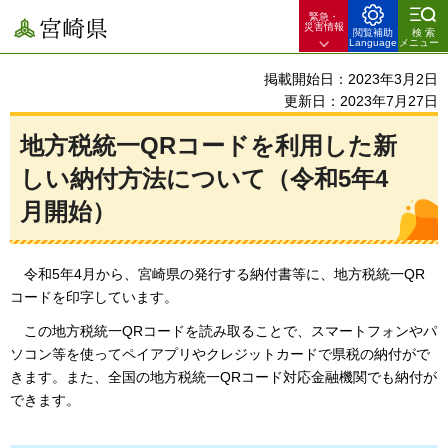
緊急・
宮崎県
災害情報
閲覧補助
検索
Language
メニュー
掲載開始日：2023年3月2日
更新日：2023年7月27日
地方税統一QRコードを利用した新
しい納付方法について（令和5年4
月開始）
令
和5年4月から、宮崎県の発行する納付書等に、地方税統一QR
コードを印字しています。
こ
の地方税統一QRコードを読み取ることで、スマートフォンやパ
ソコン等を使ってペイアプリやクレジットカードで県税の納付がで
きます。また、全国の地方税統一QRコード対応金融機関でも納付が
できます。