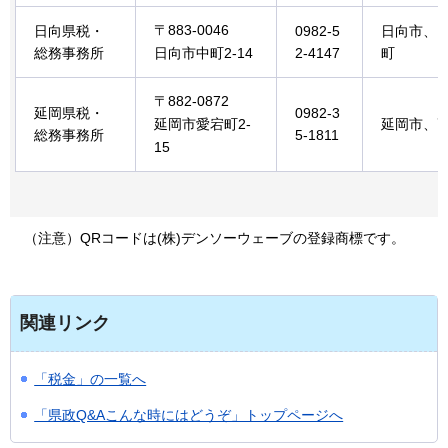
〒883-0046
日向県税・
0982-5
日向市、
総務事務所
日向市中町2-14
2-4147
町
〒882-0872
延岡県税・
0982-3
延岡市愛宕町2-
延岡市、
総務事務所
5-1811
15
（注意）Q
Rコードは(株)デンソーウェーブの登録商標です。
関連リンク
「税金」の一覧へ
「県政Q&Aこんな時にはどうぞ」トップページへ