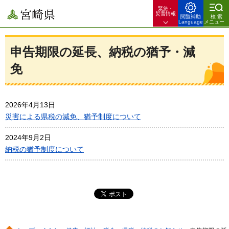
緊急・
宮崎県
災害情報
閲覧補助
検索
Language
メニュー
申告期限の延長、納税の猶予・減
免
2026年4月13日
災害による県税の減免、猶予制度について
2024年9月2日
納税の猶予制度について