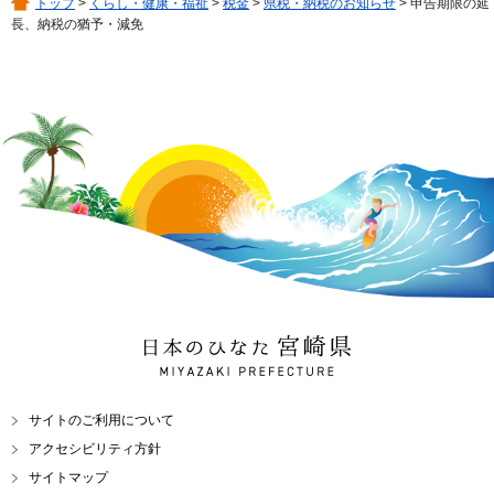
トップ
>
くらし・健康・福祉
>
税金
>
県税・納税のお知らせ
> 申告期限の延
長、納税の猶予・減免
日本のひなた 宮崎県
MIYAZAKI PREFECTURE
サイトのご利用について
アクセシビリティ方針
サイトマップ