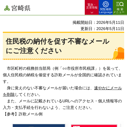
緊急・
宮崎県
災害情報
閲覧補助
検索
Language
メニュー
掲載開始日：2026年5月11日
更新日：2026年5月11日
住民税の納付を促す不審なメール
にご注意ください
市
区町村の税務担当部局（例「○○市役所市⺠税課」）を装って、
個⼈住⺠税の納税を催促する詐欺メールが全国的に確認されていま
す。
身
に覚えのない不審なメールが届いた場合には、
速やかにメール
を削除
してください。
ま
た、メールに記載されているURLへのアクセス・個⼈情報等の
⼊⼒・⽀払⼿続を⾏わないよう、ご注意ください。
【参考】詐欺メール例