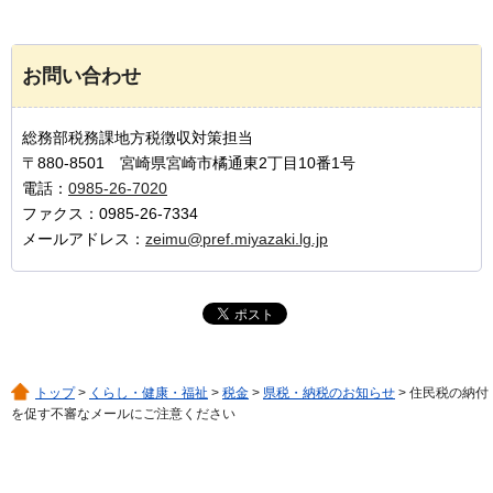
お問い合わせ
総務部税務課地方税徴収対策担当
〒880-8501 宮崎県宮崎市橘通東2丁目10番1号
電話：
0985-26-7020
ファクス：0985-26-7334
メールアドレス：
zeimu@pref.miyazaki.lg.jp
トップ
>
くらし・健康・福祉
>
税金
>
県税・納税のお知らせ
> 住民税の納付
を促す不審なメールにご注意ください