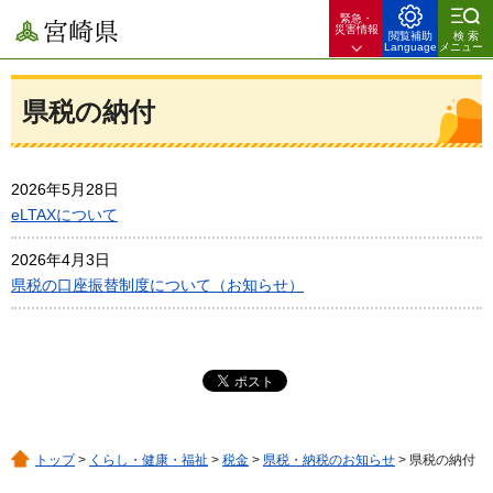
緊急・
宮崎県
災害情報
閲覧補助
検索
Language
メニュー
県税の納付
2026年5月28日
eLTAXについて
2026年4月3日
県税の口座振替制度について（お知らせ）
トップ
>
くらし・健康・福祉
>
税金
>
県税・納税のお知らせ
> 県税の納付