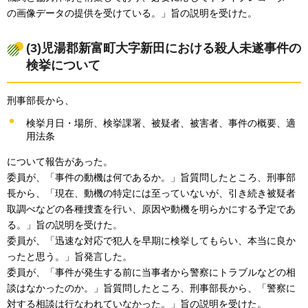
の画像データの提供を受けている。」旨の説明を受けた。
(3)児湯郡新富町大字新田における殺人未遂事件の
検挙について
刑事部長から、
検挙月日・場所、検挙課署、被疑者、被害者、事件の概要、適
用法条
について報告があった。
委員が、「事件の動機は何であるか。」旨質問したところ、刑事部
長から、「現在、動機の特定には至っていないが、引き続き被疑者
取調べなどの各種捜査を行い、原因や動機を明らかにする予定であ
る。」旨の説明を受けた。
委員が、「迅速な対応で犯人を早期に検挙してもらい、本当に良か
ったと思う。」旨発言した。
委員が、「事件が発生する前に当事者から警察にトラブルなどの相
談はなかったのか。」旨質問したところ、刑事部長から、「警察に
対する相談は行なわれていなかった。」旨の説明を受けた。