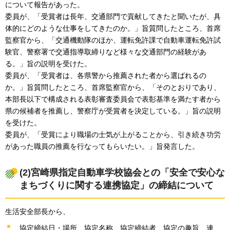
について報告があった。
委員が、「受賞者は長年、交通部門で貢献してきたと聞いたが、具
体的にどのような仕事をしてきたのか。」旨質問したところ、首席
監察官から、「交通機動隊のほか、運転免許課で自動車運転免許試
験官、警察署で交通指導取締りなど様々な交通部門の経験があ
る。」旨の説明を受けた。
委員が、「受賞者は、各県警から推薦された者から選ばれるの
か。」旨質問したところ、首席監察官から、「そのとおりであり、
本部長以下で構成される表彰審査委員会で表彰基準を満たす者から
県の候補者を推薦し、警察庁が受賞者を決定している。」旨の説明
を受けた。
委員が、「受賞により職場の士気が上がることから、引き続き功労
があった職員の推薦を行なってもらいたい。」旨発言した。
(2)宮崎県指定自動車学校協会との「安全で安心な
まちづくりに関する連携協定」の締結について
生活安全部長から、
協定締結日・場所、協定名称、協定締結者、協定の趣旨、連