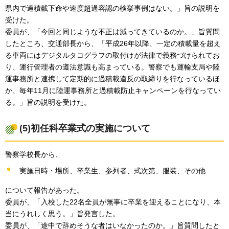
県内で過積載下命や速度超過容認の検挙事例はない。」旨の説明を
受けた。
委員が、「今回と同じような不正は減ってきているのか。」旨質問
したところ、交通部長から、「平成26年以降、一定の積載量を超え
る車両にはデジタルタコグラフの取付けが法律で義務づけられてお
り、運行管理者の遵法意識も高まっている。警察でも運輸支局や陸
運事務所と連携して定期的に過積載違反の取締りを行なっているほ
か、毎年11月に陸運事務所と過積載防止キャンペーンを行なってい
る。」旨の説明を受けた。
(5)初任科卒業式の実施について
警察学校長から、
実施日時・場所、卒業生、参列者、式次第、服装、その他
について報告があった。
委員が、「入校した22名全員が無事に卒業を迎えることになり、本
当にうれしく思う。」旨発言した。
委員が、「途中で辞めそうな者はいなかったのか。」旨質問したと