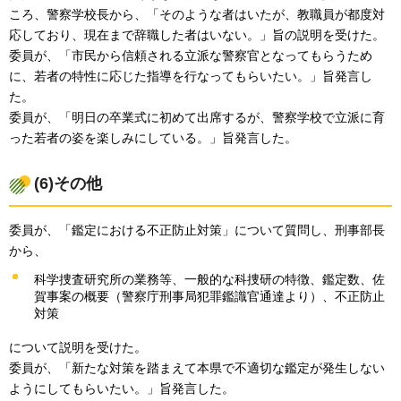
ころ、警察学校長から、「そのような者はいたが、教職員が都度対
応しており、現在まで辞職した者はいない。」旨の説明を受けた。
委員が、「市民から信頼される立派な警察官となってもらうため
に、若者の特性に応じた指導を行なってもらいたい。」旨発言し
た。
委員が、「明日の卒業式に初めて出席するが、警察学校で立派に育
った若者の姿を楽しみにしている。」旨発言した。
(6)その他
委員が、「鑑定における不正防止対策」について質問し、刑事部長
から、
科学捜査研究所の業務等、一般的な科捜研の特徴、鑑定数、佐
賀事案の概要（警察庁刑事局犯罪鑑識官通達より）、不正防止
対策
について説明を受けた。
委員が、「新たな対策を踏まえて本県で不適切な鑑定が発生しない
ようにしてもらいたい。」旨発言した。