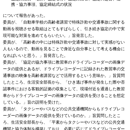
携・協力事項、協定締結式の状況
について報告があった。
委員が、「自動車学校の高齢者講習で特殊詐欺や交通事故に関する
動画を視聴させる取組はとてもすばらしく、引き続き協定の中で実
現可能な対策を進めてもらいたい。」旨発言した。
委員が、「高齢者の中には特殊詐欺や交通事故に対して実感がない
人もいるので、動画を見ることで身近な自分事として考える機会に
なればいいと思う。」旨発言した。
委員が、「協定の協力事項に教習車のドライブレコーダーの画像デ
ータの提供とあるが、ドライブレコーダーに記録された教習車の交
通事故の映像を高齢者講習などで活用するという意味か。」旨質問
したところ、生活安全部長から、「ひき逃げ事件が発生した際や否
認事件における客観的証拠の収集として、現場付近を通過した教習
車からドライブレコーダーの画像データの提供を受けることを想定
している。」旨の説明を受けた。
委員が、「タクシーやバスなどの公共交通機関からもドライブレコ
ーダーの画像データの提供を受けているのか。」旨質問したとこ
ろ、生活安全部長から、「平素からタクシーやバスなどの公共交通
機関と協力体制を構築しており、必要に応じてドライブレコーダー