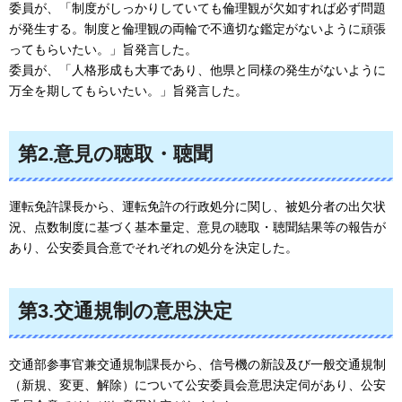
委員が、「制度がしっかりしていても倫理観が欠如すれば必ず問題
が発生する。制度と倫理観の両輪で不適切な鑑定がないように頑張
ってもらいたい。」旨発言した。
委員が、「人格形成も大事であり、他県と同様の発生がないように
万全を期してもらいたい。」旨発言した。
第2.意見の聴取・聴聞
運転免許課長から、運転免許の行政処分に関し、被処分者の出欠状
況、点数制度に基づく基本量定、意見の聴取・聴聞結果等の報告が
あり、公安委員合意でそれぞれの処分を決定した。
第3.交通規制の意思決定
交通部参事官兼交通規制課長から、信号機の新設及び一般交通規制
（新規、変更、解除）について公安委員会意思決定伺があり、公安