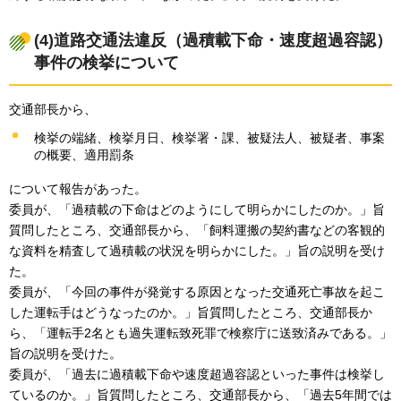
(4)道路交通法違反（過積載下命・速度超過容認）
事件の検挙について
交通部長から、
検挙の端緒、検挙月日、検挙署・課、被疑法人、被疑者、事案
の概要、適用罰条
について報告があった。
委員が、「過積載の下命はどのようにして明らかにしたのか。」旨
質問したところ、交通部長から、「飼料運搬の契約書などの客観的
な資料を精査して過積載の状況を明らかにした。」旨の説明を受け
た。
委員が、「今回の事件が発覚する原因となった交通死亡事故を起こ
した運転手はどうなったのか。」旨質問したところ、交通部長か
ら、「運転手2名とも過失運転致死罪で検察庁に送致済みである。」
旨の説明を受けた。
委員が、「過去に過積載下命や速度超過容認といった事件は検挙し
ているのか。」旨質問したところ、交通部長から、「過去5年間では