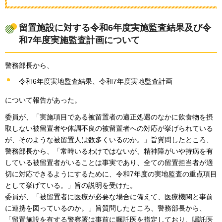
留置施設に対する令和6年度実施監査結果及び令
和7年度実施監査計画について
警務部長から、
令和6年度実地監査結果、令和7年度実地監査計画
について報告があった。
委員が、「実施項目である被留置者の適正処遇のなかに飲食物を摂
取しない被留置者や体調不良の被留置者への対応が挙げられている
が、そのような被留置人は数多くいるのか。」旨質問したところ、
警務部長から、「常時いるわけではないが、精神障がいや持病を有
している被留置者がいることは事実であり、全ての留置担当者が適
切に対応できるようにするために、令和7年度の実地監査の重点項目
として挙げている。」旨の説明を受けた。
委員が、「被留置者に医療が必要な場合に備えて、医療機関と事前
に連携を図っているのか。」旨質問したところ、警務部長から、
「留置施設を有する警察署は事前に嘱託医を指定しており、嘱託医