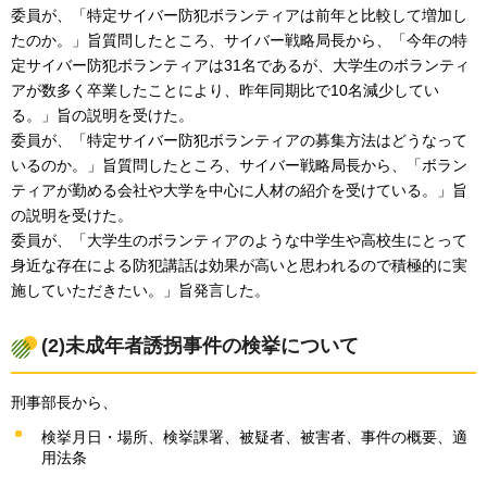
委員が、「特定サイバー防犯ボランティアは前年と比較して増加し
たのか。」旨質問したところ、サイバー戦略局長から、「今年の特
定サイバー防犯ボランティアは31名であるが、大学生のボランティ
アが数多く卒業したことにより、昨年同期比で10名減少してい
る。」旨の説明を受けた。
委員が、「特定サイバー防犯ボランティアの募集方法はどうなって
いるのか。」旨質問したところ、サイバー戦略局長から、「ボラン
ティアが勤める会社や大学を中心に人材の紹介を受けている。」旨
の説明を受けた。
委員が、「大学生のボランティアのような中学生や高校生にとって
身近な存在による防犯講話は効果が高いと思われるので積極的に実
施していただきたい。」旨発言した。
(2)未成年者誘拐事件の検挙について
刑事部長から、
検挙月日・場所、検挙課署、被疑者、被害者、事件の概要、適
用法条