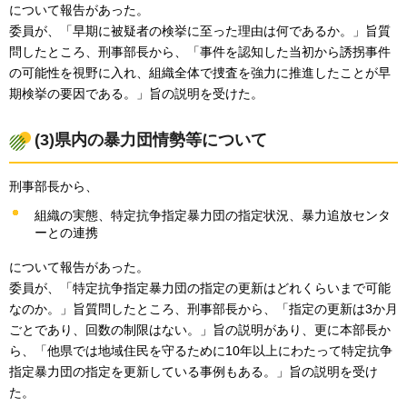
について報告があった。
委員が、「早期に被疑者の検挙に至った理由は何であるか。」旨質
問したところ、刑事部長から、「事件を認知した当初から誘拐事件
の可能性を視野に入れ、組織全体で捜査を強力に推進したことが早
期検挙の要因である。」旨の説明を受けた。
(3)県内の暴力団情勢等について
刑事部長から、
組織の実態、特定抗争指定暴力団の指定状況、暴力追放センタ
ーとの連携
について報告があった。
委員が、「特定抗争指定暴力団の指定の更新はどれくらいまで可能
なのか。」旨質問したところ、刑事部長から、「指定の更新は3か月
ごとであり、回数の制限はない。」旨の説明があり、更に本部長か
ら、「他県では地域住民を守るために10年以上にわたって特定抗争
指定暴力団の指定を更新している事例もある。」旨の説明を受け
た。