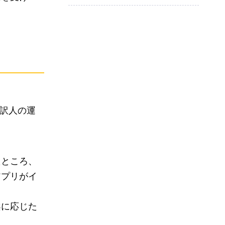
通訳人の運
たところ、
アプリがイ
案に応じた