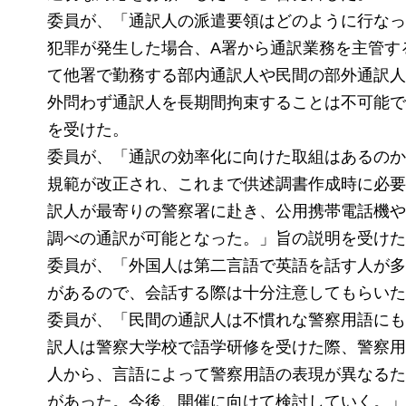
委員が、「通訳人の派遣要領はどのように行なっ
犯罪が発生した場合、A署から通訳業務を主管す
て他署で勤務する部内通訳人や民間の部外通訳人
外問わず通訳人を長期間拘束することは不可能で
を受けた。
委員が、「通訳の効率化に向けた取組はあるのか
規範が改正され、これまで供述調書作成時に必要
訳人が最寄りの警察署に赴き、公用携帯電話機や
調べの通訳が可能となった。」旨の説明を受けた
委員が、「外国人は第二言語で英語を話す人が多
があるので、会話する際は十分注意してもらいた
委員が、「民間の通訳人は不慣れな警察用語にも
訳人は警察大学校で語学研修を受けた際、警察用
人から、言語によって警察用語の表現が異なるた
があった。今後、開催に向けて検討していく。」