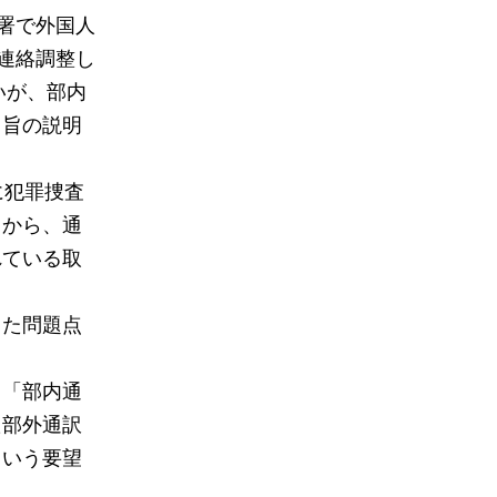
署で外国人
連絡調整し
いが、部内
」旨の説明
に犯罪捜査
とから、通
れている取
った問題点
、「部内通
た部外通訳
という要望