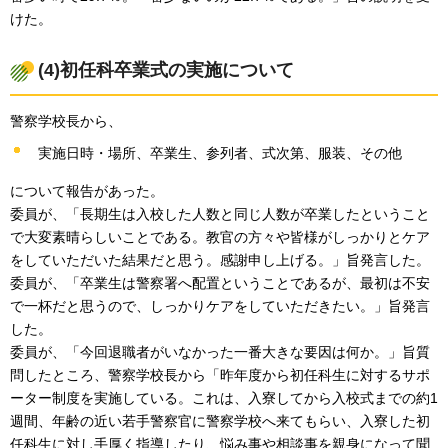
けた。
(4)初任科卒業式の実施について
警察学校長から、
実施日時・場所、卒業生、参列者、式次第、服装、その他
について報告があった。
委員が、「長期生は入校した人数と同じ人数が卒業したということ
で大変素晴らしいことである。教官の方々や皆様がしっかりとケア
をしていただいた結果だと思う。感謝申し上げる。」旨発言した。
委員が、「卒業生は警察署へ配置ということであるが、最初は不安
で一杯だと思うので、しっかりケアをしていただきたい。」旨発言
した。
委員が、「今回退職者がいなかった一番大きな要因は何か。」旨質
問したところ、警察学校長から「昨年度から初任科生に対するサポ
ーター制度を実施している。これは、入寮してから入校式までの約1
週間、年齢の近い若手警察官に警察学校へ来てもらい、入寮した初
任科生に対し手厚く指導したり、悩み事や相談事を親身になって聞