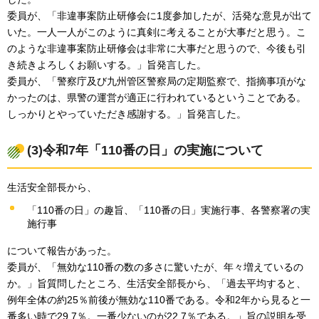
委員が、「非違事案防止研修会に1度参加したが、活発な意見が出て
いた。一人一人がこのように真剣に考えることが大事だと思う。こ
のような非違事案防止研修会は非常に大事だと思うので、今後も引
き続きよろしくお願いする。」旨発言した。
委員が、「警察庁及び九州管区警察局の定期監察で、指摘事項がな
かったのは、県警の運営が適正に行われているということである。
しっかりとやっていただき感謝する。」旨発言した。
(3)令和7年「110番の日」の実施について
生活安全部長から、
「110番の日」の趣旨、「110番の日」実施行事、各警察署の実
施行事
について報告があった。
委員が、「無効な110番の数の多さに驚いたが、年々増えているの
か。」旨質問したところ、生活安全部長から、「過去平均すると、
例年全体の約25％前後が無効な110番である。令和2年から見ると一
番多い時で29.7％。一番少ないのが22.7％である。」旨の説明を受