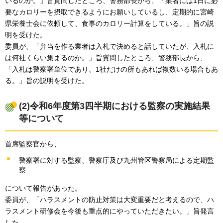
いるのか。」旨質問したところ、警務部長から、「業者には1日に必
要なカロリーを摂取できるようにお願いしているし、定期的に宮崎
県栄養士会に依頼して、食事のカロリー計算をしている。」旨の説
明を受けた。
委員が、「弁当を作る業者は入札で決めると話していたが、入札に
は何社くらい集まるのか。」旨質問したところ、警務部長から、
「入札は警察署単位であり、1社だけの所もあれば複数いる場合もあ
る。」旨の説明を受けた。
(2)令和6年度第3四半期における監察の実施結果
等について
首席監察官から、
警察署に対する監察、警察庁及び九州管区警察局による定期監
察
について報告があった。
委員が、「ハラスメントの防止対策は大変重要だと考えるので、ハ
ラスメント研修会を今後も重点的にやっていただきたい。」旨発言
した。