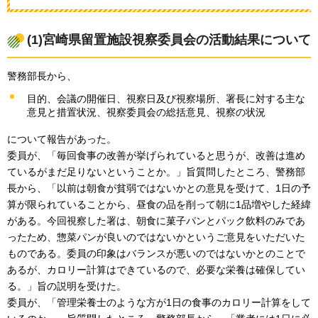
(1)宮崎県留置施設視察委員会の活動結果について
警務部長から、
目的、会議の開催日、視察日及び視察場所、署長に対する主な
意見と措置状況、視察委員会の総括意見、視察の状況
について報告があった。
委員が、「毎回食事の改善が挙げられていると思うが、改善は進め
ているがまだ足りないということか。」旨質問したところ、警務部
長から、「以前は朝食が貧弱ではないかとの意見を受けて、1日の予
算が限られていることから、昼食の品を削って朝に1品増やした経緯
がある。今回視察した署は、朝食に菓子パンとパック飲料のみであ
ったため、惣菜パンが良いのではないかというご意見をいただいた
ものである。委員の印象はバランスが悪いのではないかとのことで
あるが、カロリー計算はできているので、必要な栄養は確保してい
る。」旨の説明を受けた。
委員が、「管理栄養士のような方が1日の食事のカロリー計算をして