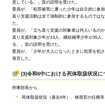
意している。」旨の説明を受けた。
委員が、「犯罪被害に遭った少年は自主的に参加
直り支援活動は全て強制的に参加するものではな
た。
委員が、「立ち直り支援の対象者は何人いるのか
直り支援対象少年が13人、継続補導少年が35人
る。」旨の説明を受けた。
委員が、「少年が大人になったときに犯罪を犯さ
発言した。
(3)令和6中における死体取扱状況
刑事部長から、
死体取扱状況（過去5年）、検視官の任務