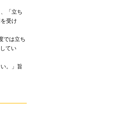
ら、「立ち
明を受け
度では立ち
定してい
たい。」旨