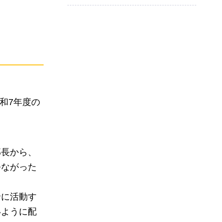
和7年度の
部長から、
つながった
緒に活動す
いように配