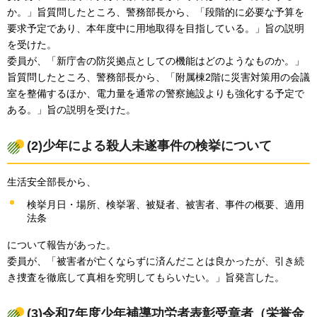
か。」旨質問したところ、警務部長から、「段階的に必要な予算を
要求予定であり、本年度中に用地取得を目指している。」旨の説明
を受けた。
委員が、「新庁舎の防災拠点としての機能はどのようなものか。」
旨質問したところ、警務部長から、「附属棟2階に災害対策用の会議
室を整備するほか、電力量を通常の警察施設よりも強化する予定で
ある。」旨の説明を受けた。
(2)少年による殺人未遂事件の検挙について
生活安全部長から、
検挙月日・場所、検挙署、被疑者、被害者、事件の概要、適用
法条
について報告があった。
委員が、「被害者が亡くならずに済んだことは良かったが、引き続
き捜査を徹底して真相を究明してもらいたい。」旨発言した。
(3)令和7年度少年補導功労者表彰受章者（栄誉金