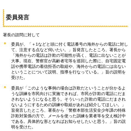
委員発言
署長の諮問に対して
委員が、「＋1などと頭に付く電話番号の海外からの電話に対し
て、注意する点など伺いたい。」旨発言したところ、署長から
「海外からの電話は詐欺の可能性が高く、電話に出ないことが
大事。現在、警察官が高齢者宅等を巡回した際に、自宅固定電
話や携帯電話の着信拒否の取組や、海外からの電話には出ない
ということについて説明、指導を行なっている。」旨の説明を
受けた。
委員が「このような事例の場合は詐欺だということが分かるよ
うな訓練を市民向けに実施できれば、市民が詐欺の電話にだま
されないようになると思う。そういった詐欺の電話にだまされ
ないようにするための訓練や取組があれば紹介してほしい。」
旨発言したところ、署長から「警察本部生活安全少年課の特殊
詐欺対策係の方で、メールを使った訓練を業者等を交え検討中
である。具体的な形となればお知らせしたいと思う。」旨の説
明を受けた。