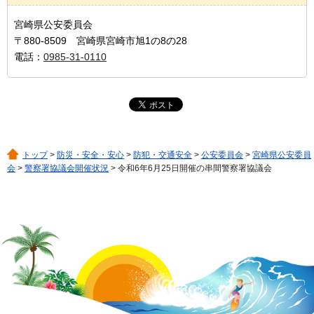
宮崎県公安委員会
〒880-8509 宮崎県宮崎市旭1の8の28
電話：
0985-31-0110
トップ
>
防災・安全・安心
>
防犯・交通安全
>
公安委員会
>
宮崎県公安委員
会
>
警察署協議会開催状況
> 令和6年6月25日開催の串間警察署協議会