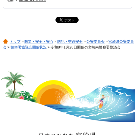
トップ
>
防災・安全・安心
>
防犯・交通安全
>
公安委員会
>
宮崎県公安委員
会
>
警察署協議会開催状況
> 令和8年1月28日開催の宮崎南警察署協議会