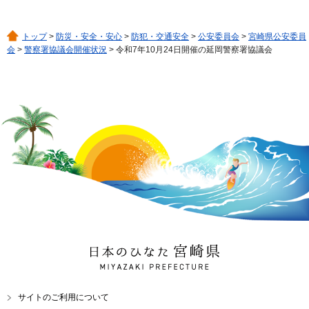
トップ
>
防災・安全・安心
>
防犯・交通安全
>
公安委員会
>
宮崎県公安委員
会
>
警察署協議会開催状況
> 令和7年10月24日開催の延岡警察署協議会
日本のひなた 宮崎県
MIYAZAKI PREFECTURE
サイトのご利用について