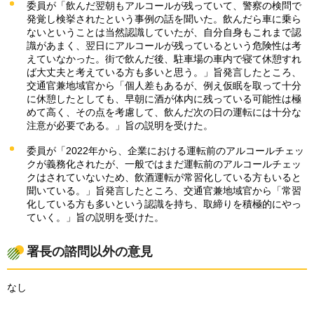
委員が「飲んだ翌朝もアルコールが残っていて、警察の検問で
発覚し検挙されたという事例の話を聞いた。飲んだら車に乗ら
ないということは当然認識していたが、自分自身もこれまで認
識があまく、翌日にアルコールが残っているという危険性は考
えていなかった。街で飲んだ後、駐車場の車内で寝て休憩すれ
ば大丈夫と考えている方も多いと思う。」旨発言したところ、
交通官兼地域官から「個人差もあるが、例え仮眠を取って十分
に休憩したとしても、早朝に酒が体内に残っている可能性は極
めて高く、その点を考慮して、飲んだ次の日の運転には十分な
注意が必要である。」旨の説明を受けた。
委員が「2022年から、企業における運転前のアルコールチェッ
クが義務化されたが、一般ではまだ運転前のアルコールチェッ
クはされていないため、飲酒運転が常習化している方もいると
聞いている。」旨発言したところ、交通官兼地域官から「常習
化している方も多いという認識を持ち、取締りを積極的にやっ
ていく。」旨の説明を受けた。
署長の諮問以外の意見
なし