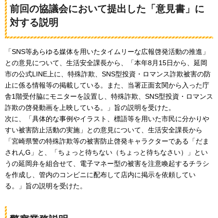
前回の協議会において提出した「意見書」に
対する説明
「SNS等あらゆる媒体を用いたタイムリーな広報啓発活動の推進」
との意見について、生活安全課長から、「本年8月15日から、延岡
市の公式LINE上に、特殊詐欺、SNS型投資・ロマンス詐欺被害の防
止に係る情報等の掲載している。また、当署正面玄関から入った庁
舎1階受付脇にモニターを設置し、特殊詐欺、SNS型投資・ロマンス
詐欺の啓発動画を上映している。」旨の説明を受けた。
次に、「具体的な事例やイラスト、標語等を用いた市民に分かりや
すい被害防止活動の実施」との意見について、生活安全課長から
「宮崎県警の特殊詐欺等の被害防止啓発キャラクターである「だま
されんG」と、「ちょっと待ちない（ちょっと待ちなさい）」とい
うの延岡弁を組合せて、電子マネー型の被害を注意喚起するチラシ
を作成し、管内のコンビニに配布して店内に掲示を依頼してい
る。」旨の説明を受けた。